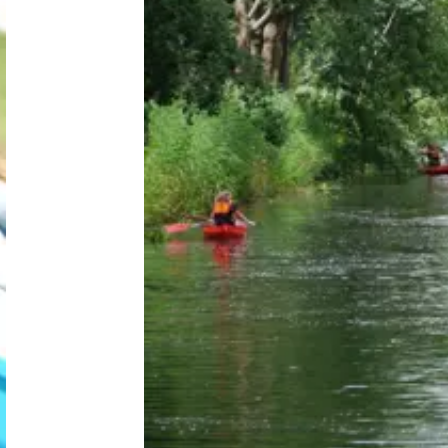
Nederland
België
Luxemburg
Frankrijk
Zwitserland
Nieuws / blog
Over Campingzoeker
Veel gestelde vragen
Meld mijn camping aan
Samenwerken / adverteren