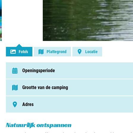
Contact opnemen
Foto's
Plattegrond
Locatie
Openingsperiode
van 31 maart t/m 28 oktober
Grootte van de camping
> 250 plaatsen
Adres
Kanaal Zuid 444, 7364 CB, Lieren
Natuurlijk ontspannen