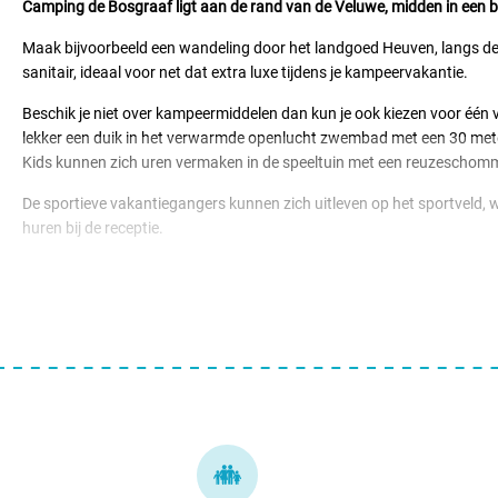
Camping de Bosgraaf ligt aan de rand van de Veluwe, midden in een b
Maak bijvoorbeeld een wandeling door het landgoed Heuven, langs de
sanitair, ideaal voor net dat extra luxe tijdens je kampeervakantie.
Beschik je niet over kampeermiddelen dan kun je ook kiezen voor één 
lekker een duik in het verwarmde openlucht zwembad met een 30 meter 
Kids kunnen zich uren vermaken in de speeltuin met een reuzeschomme
De sportieve vakantiegangers kunnen zich uitleven op het sportveld, w
huren bij de receptie.
In de buurt van camping de Bosgraaf liggen de Hanzesteden Zutphen, D
genieten van een hapje en een drankje op een terras.