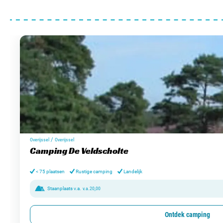
/
Overijssel
Overijssel
Camping De Veldscholte
< 75 plaatsen
Rustige camping
Landelijk
Staanplaats v.a.
v.a.
20,00
Ontdek camping