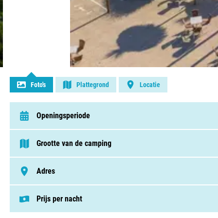
Contact opnemen
Foto's
Plattegrond
Locatie
Openingsperiode
van 28 maart t/m 14 oktober
Grootte van de camping
> 250 plaatsen
Adres
Route De Sorede , 66700, Argelès-Sur-Mer
Prijs per nacht
Deze prijs is gebaseerd op een kampeerplek i
Staanplaatsen v.a. € 38,00