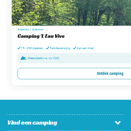
/
Ardennen
Ardennen
Camping 'L Eau Vive
75 - 250 plaatsen
Familiecamping
Aan een rivier
Staanplaats v.a.
v.a.
15,00
Ontdek camping
Vind een camping