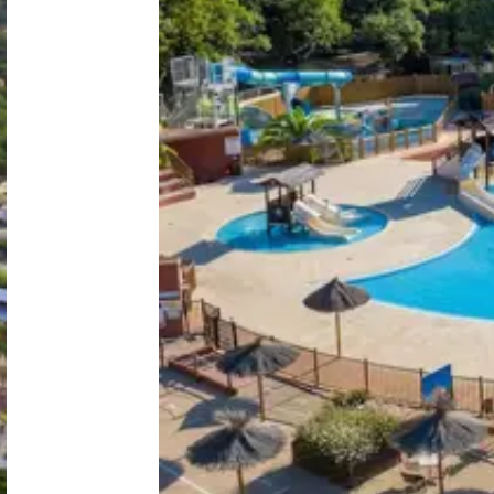
Nederland
België
Luxemburg
Frankrijk
Zwitserland
Nieuws / blog
Over Campingzoeker
Veel gestelde vragen
Meld mijn camping aan
Samenwerken / adverteren