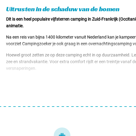
Huuraccomodaties v.a. € 61,50
Uitrusten in de schaduw van de bomen
Dit is een heel populaire vijfsterren camping in Zuid-Frankrijk (Occit
animatie.
Na een reis van bijna 1400 kilometer vanuit Nederland kan je kampeer
voorziet Campingzoeker je ook graag in een overnachtingscamping voor
Hoewel groot zetten ze op deze camping echt in op duurzaamheid. Le B
zee en strandvakantie. Voor extra comfort rijdt er een treintje vanaf 
versnaperingen.
Fietshuur is ook mogelijk op de camping. Zo fiets je eenvoudig naar h
Pyreneeën. Eenmaal terug op de camping word je ook culinair flink verw