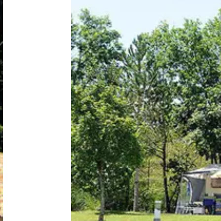
Nederland
België
Luxemburg
Frankrijk
Zwitserland
Nieuws / blog
Over Campingzoeker
Veel gestelde vragen
Meld mijn camping aan
Samenwerken / adverteren