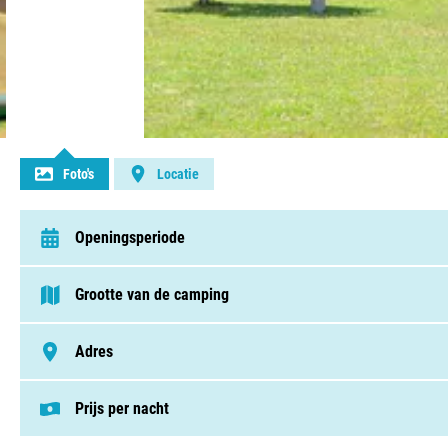
Contact opnemen
Foto's
Locatie
Openingsperiode
van 1 mei t/m 21 september
Grootte van de camping
75 - 250 plaatsen
Adres
Chemin De Laborde 310, 47150, Paulhiac
Prijs per nacht
Deze prijs is gebaseerd op een kampeerplek i
Staanplaatsen v.a. € 26,95