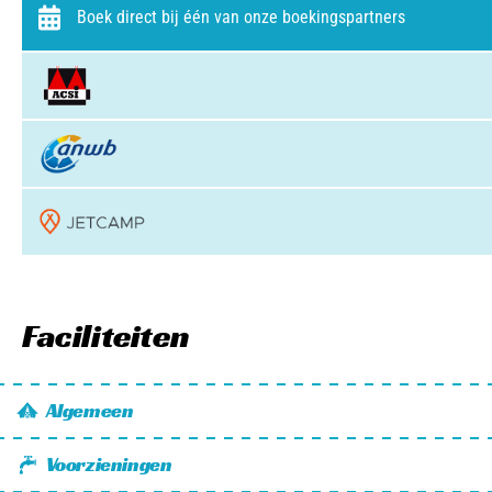
Boek direct bij één van onze boekingspartners
Faciliteiten
Algemeen
Wifi
Voorzieningen
Huisdier vriendelijk