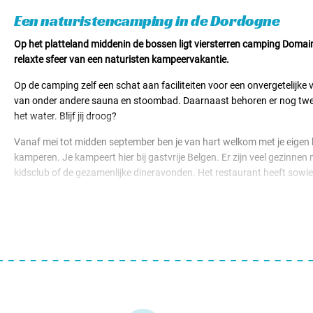
Huuraccomodaties v.a. € 49,00
Een naturistencamping in de Dordogne
Op het platteland middenin de bossen ligt viersterren camping Domai
relaxte sfeer van een naturisten kampeervakantie.
Op de camping zelf een schat aan faciliteiten voor een onvergetelijk
van onder andere sauna en stoombad. Daarnaast behoren er nog twee m
het water. Blijf jij droog?
Vanaf mei tot midden september ben je van hart welkom met je eigen 
kamperen. Je kampeert hier bij gastvrije Belgen. Er zijn veel gezinnen
kidsclub of de gezamenlijke dineravonden. Het restaurant heeft sowies
Aangezien je op de grens van de streek Lot met de Dordogne kampeert
kastelen. De echte waaghalzen zullen graag een dagje naar attractiepa