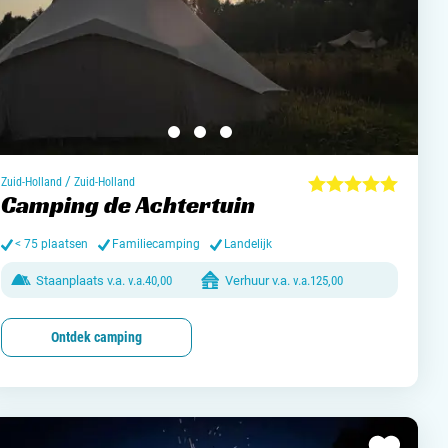
/
Zuid-Holland
Zuid-Holland
Camping de Achtertuin
< 75 plaatsen
Familiecamping
Landelijk
Staanplaats v.a.
v.a.
40,00
Verhuur v.a.
v.a.
125,00
Ontdek camping