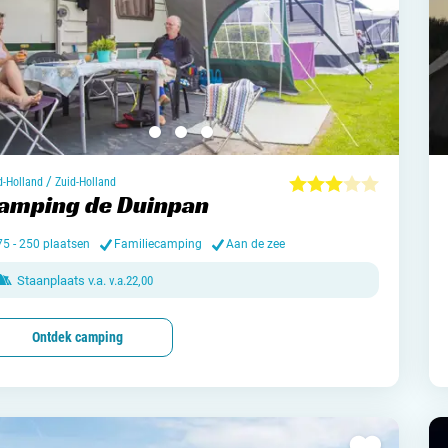
/
d-Holland
Zuid-Holland
amping de Duinpan
75 - 250 plaatsen
Familiecamping
Aan de zee
Staanplaats v.a.
v.a.
22,00
Ontdek camping