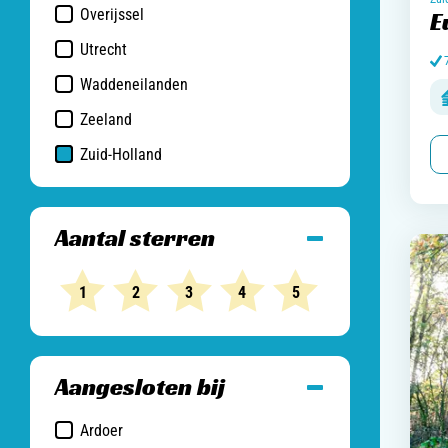
Overijssel
E
Utrecht
Waddeneilanden
Zeeland
Zuid-Holland
Aantal sterren
1
2
3
4
5
Aangesloten bij
Ardoer