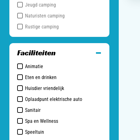
Jeugd camping
Naturisten camping
Rustige camping
Faciliteiten
Animatie
Eten en drinken
Afhaal
Huisdier vriendelijk
Broodjes service
Oplaadpunt elektrische auto
Café / Bar / Terras
Sanitair
Campingwinkel(tje)
Babysanitair
Spa en Wellness
Restaurant
Familiedouches
Speeltuin
Snackbar
Kindersanitair
Buitenspeeltuin