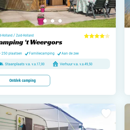
/
d-Holland
Zuid-Holland
amping 't Weergors
> 250 plaatsen
Familiecamping
Aan de zee
Staanplaats v.a.
v.a.
17,00
Verhuur v.a.
v.a.
49,50
Ontdek camping