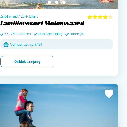
/
Zuid-Holland
Zuid-Holland
Familieresort Molenwaard
75 - 250 plaatsen
Familiecamping
Landelijk
Verhuur v.a.
v.a.
67,50
Ontdek camping