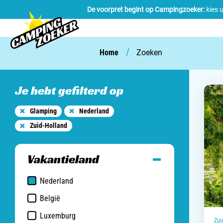
De voorpret begint op Campingzoeker:
kies 
/
Home
Zoeken
Je hebt gefilterd op
Glamping
Nederland
Zuid-Holland
Vakantieland
Nederland
België
Luxemburg
Zui