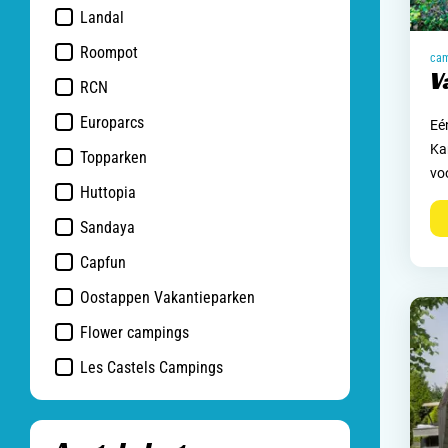
Landal
Roompot
V
RCN
Europarcs
Eé
Ka
Topparken
vo
Huttopia
Sandaya
Capfun
Oostappen Vakantieparken
Flower campings
Les Castels Campings