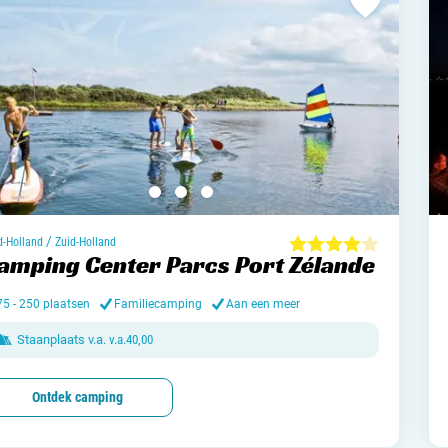
/
d-Holland
Zuid-Holland
amping Center Parcs Port Zélande
75 - 250 plaatsen
Familiecamping
Aan een meer
Staanplaats v.a.
v.a.
40,00
Ontdek camping