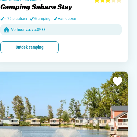
jn camping aan
Camping Sahara Stay
rken / adverteren
< 75 plaatsen
Glamping
Aan de zee
t opnemen
Verhuur v.a.
v.a.
89,38
Ontdek camping