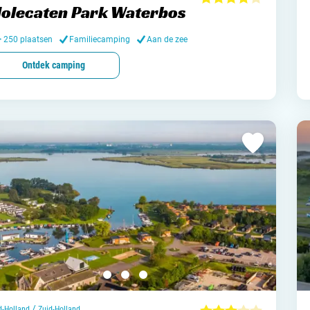
olecaten Park Waterbos
Nederl
> 250 plaatsen
Familiecamping
Aan de zee
België
Ontdek camping
Luxem
Frankri
Zwitse
Nieu
Over C
Veel ge
/
d-Holland
Zuid-Holland