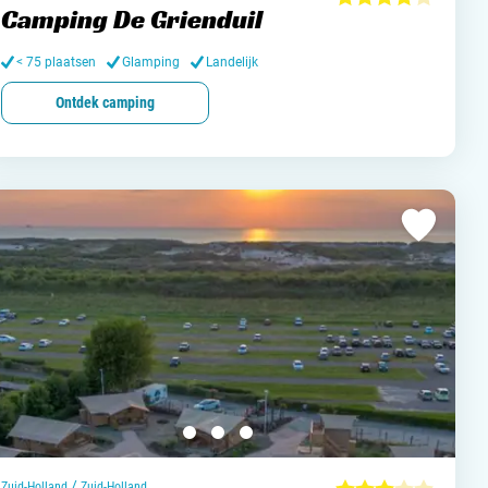
Camping De Grienduil
and
< 75 plaatsen
Glamping
Landelijk
Ontdek camping
burg
jk
rland
ws / blog
ampingzoeker
stelde vragen
/
Zuid-Holland
Zuid-Holland