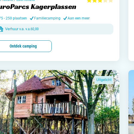
Meld mi
uroParcs Kagerplassen
Samenwe
75 - 250 plaatsen
Familiecamping
Aan een meer
Contac
Verhuur v.a.
v.a.
60,00
Ontdek camping
Uitgelicht