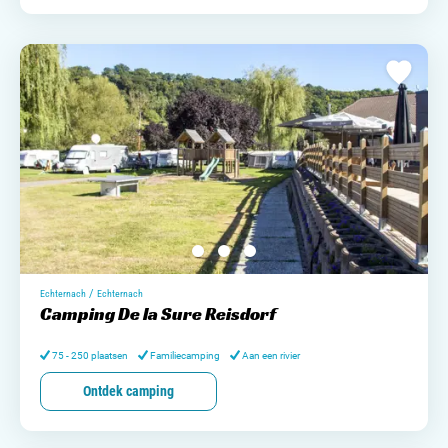
/
Echternach
Echternach
Camping De la Sure Reisdorf
75 - 250 plaatsen
Familiecamping
Aan een rivier
Ontdek camping