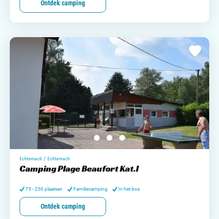
Ontdek camping
/
Echternach
Echternach
Camping Plage Beaufort Kat.I
75 - 250 plaatsen
Familiecamping
In het bos
Ontdek camping