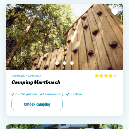
/
Echternach
Echternach
Camping Martbusch
75 - 250 plaatsen
Familiecamping
In het bos
Ontdek camping