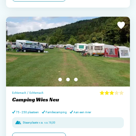
/
Echternach
Echternach
Camping Wies Neu
75 - 250 plaatsen
Familiecamping
Aan een rivier
Staanplaats v.a.
v.a.
18,00