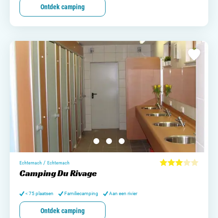
Contact opnemen
Ontdek camping
/
Echternach
Echternach
Camping Du Rivage
< 75 plaatsen
Familiecamping
Aan een rivier
Ontdek camping