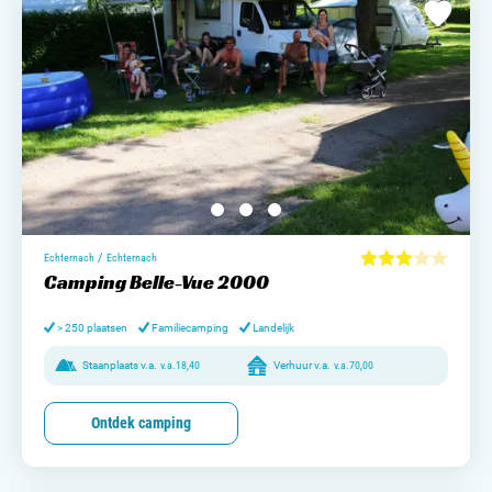
/
Echternach
Echternach
Camping Belle-Vue 2000
> 250 plaatsen
Familiecamping
Landelijk
Staanplaats v.a.
v.a.
18,40
Verhuur v.a.
v.a.
70,00
Ontdek camping