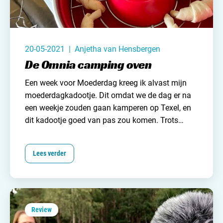
Nederland
België
20-05-2021 | Anjetha van Hensbergen
Luxemburg
De Omnia camping oven
Frankrijk
Een week voor Moederdag kreeg ik alvast mijn
moederdagkadootje. Dit omdat we de dag er na
Zwitserland
een weekje zouden gaan
kamperen op Texel
, en
dit kadootje goed van pas zou komen. Trots
kwamen mijn kids ‘s ochtends de slaapkamer
Nieuws / blog
binnen met een mooi ingepakte doos. Uit de doos
Lees verder
kwam de Omnia oven, een keukentool die al een
Over Campingzoeker
tijdje op mijn verlanglijstje stond. Goed gekozen!
De doos ging
de vouwwagen
in want er kwam en
Veel gestelde vragen
mooie kampeerweek aan om hem uit te testen.
Meld mijn camping aan
Review
Samenwerken / adverteren