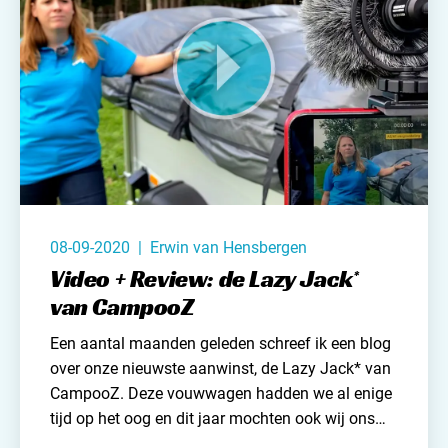
Contact opnemen
08-09-2020 | Erwin van Hensbergen
Video + Review: de Lazy Jack*
van CampooZ
Een aantal maanden geleden schreef ik een blog
over onze nieuwste aanwinst, de
Lazy Jack* van
CampooZ
. Deze vouwwagen hadden we al enige
tijd op het oog en dit jaar mochten ook wij ons
rekenen tot de CampooZ familie. In het artikel