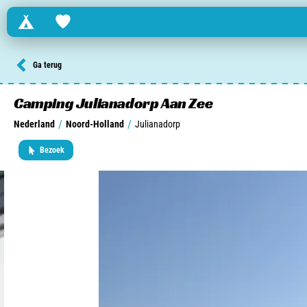
Campings
Favorites
Zoek een camping in ...
Ga terug
Nederland
Camping Julianadorp Aan Zee
/
/
Nederland
Noord-Holland
Julianadorp
Begië
Bezoek
Luxemburg
Frankrijk
Zwitserland
informatie over …