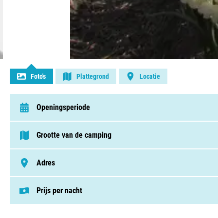
Contact opnemen
Foto's
Plattegrond
Locatie
Openingsperiode
van 15 maart t/m 31 oktober
Grootte van de camping
< 75 plaatsen
Adres
Julianadorp Aan Zee, 1787 CH Julianadorp, Nederland
Prijs per nacht
Deze prijs is gebaseerd op een kampeerplek i
Staanplaatsen v.a. € 23,00