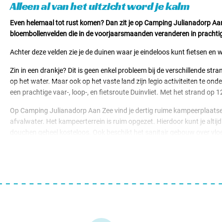
Alleen al van het uitzicht word je kalm
Even helemaal tot rust komen? Dan zit je op Camping Julianadorp Aan 
bloembollenvelden die in de voorjaarsmaanden veranderen in prachtig
Achter deze velden zie je de duinen waar je eindeloos kunt fietsen 
Zin in een drankje? Dit is geen enkel probleem bij de verschillende str
op het water. Maar ook op het vaste land zijn legio activiteiten te o
een prachtige vaar-, loop-, en fietsroute Duinvliet. Met het strand op
Op Camping Julianadorp Aan Zee vind je dertig ruime kampeerplaatse
afvalwater. Het kampeerterrein is ruim opgezet. Hierdoor kunt je altij
douchen geheel kosteloos. Ook beschikt het sanitair gebouw over vlo
Deze camping is autovrij.