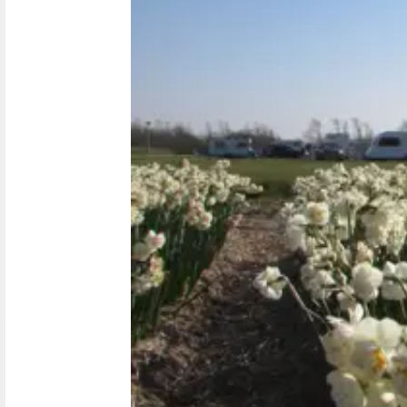
Nederland
België
Luxemburg
Frankrijk
Zwitserland
Nieuws / blog
Over Campingzoeker
Veel gestelde vragen
Meld mijn camping aan
Samenwerken / adverteren