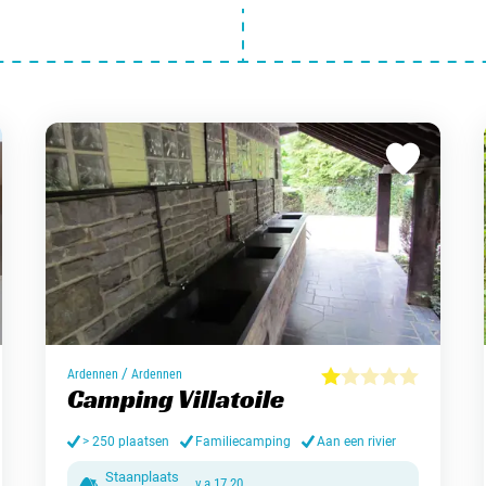
/
Ardennen
Ardennen
Camping Villatoile
> 250 plaatsen
Familiecamping
Aan een rivier
Staanplaats
v.a.
17,20