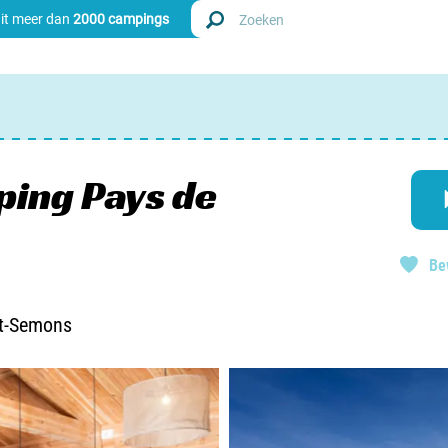
uit meer dan
2000 campings
Zoek
Nederl
ping Pays de
Begië
Be
Luxem
Frankri
et-Semons
Zwitse
info