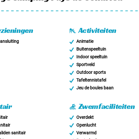
zieningen
Activiteiten
nsluiting
Animatie
Buitenspeeltuin
Indoor speeltuin
Sportveld
Outdoor sports
Tafeltennistafel
Jeu de boules baan
tair
Zwemfaciliteiten
tair
Overdekt
nitair
Openlucht
liden sanitair
Verwarmd