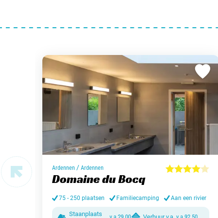
/
Ardennen
Ardennen
Domaine du Bocq
75 - 250 plaatsen
Familiecamping
Aan een rivier
Staanplaats
v.a.
29,00
Verhuur v.a.
v.a.
92,50