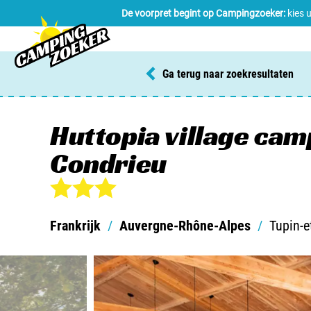
De voorpret begint op Campingzoeker:
kies 
Ga terug naar zoekresultaten
Huttopia village cam
Condrieu
Frankrijk
/
Auvergne-Rhône-Alpes
/
Tupin-