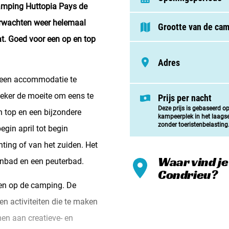
Meld mi
camping Huttopia Pays de
erwachten weer helemaal
Samenwe
Grootte van de ca
lat. Goed voor een op en top
Contac
Adres
 een accommodatie te
 zeker de moeite om eens te
Prijs per nacht
Deze prijs is gebaseerd o
en top en een bijzondere
kampeerplek in het laags
zonder toeristenbelasting
gin april tot begin
ting of van het zuiden. Het
Waar vind je
nbad en een peuterbad.
Condrieu?
doen op de camping. De
 activiteiten die te maken
en aan creatieve- en