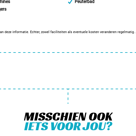
hines
Peuterbad
ers
an deze informatie. Echter, zowel faciliteiten als eventuele kosten veranderen regelmatig
MISSCHIEN OOK
IETS VOOR JOU?