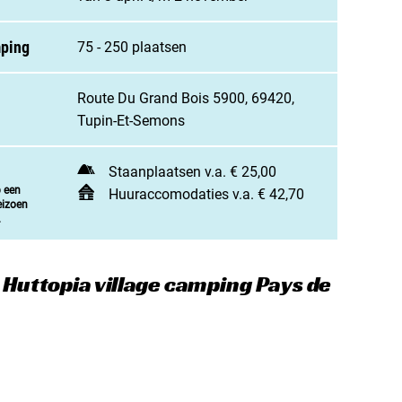
jn camping aan
rken / adverteren
mping
75 - 250 plaatsen
t opnemen
Route Du Grand Bois 5900, 69420,
Tupin-Et-Semons
Staanplaatsen v.a. € 25,00
p een
Huuraccomodaties v.a. € 42,70
eizoen
.
 Huttopia village camping Pays de