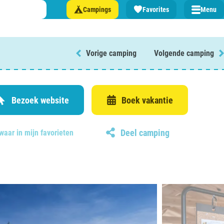
Campings
Favorites
Menu
Vorige camping
Volgende camping
 een camping in ...
and
Bezoek website
Boek vakantie
Deel camping
waar in mijn favorieten
burg
jk
rland
rmatie over …