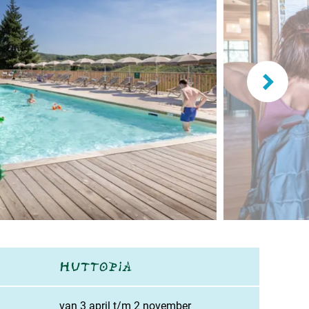
and
burg
jk
rland
ws / blog
ampingzoeker
stelde vragen
van 3 april t/m 2 november