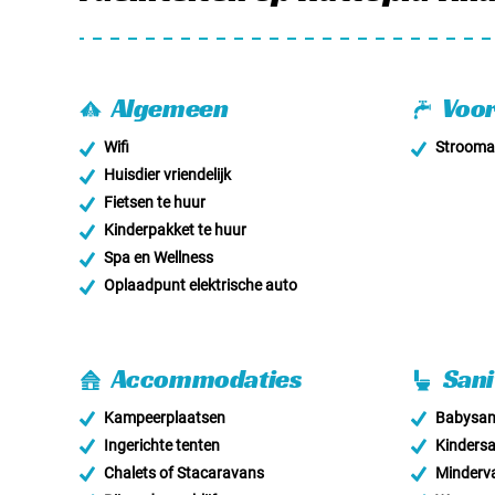
Algemeen
Voor
Wifi
Stroomaa
Huisdier vriendelijk
Fietsen te huur
Kinderpakket te huur
Spa en Wellness
Oplaadpunt elektrische auto
Accommodaties
Sani
Kampeerplaatsen
Babysani
Ingerichte tenten
Kindersa
Chalets of Stacaravans
Minderva