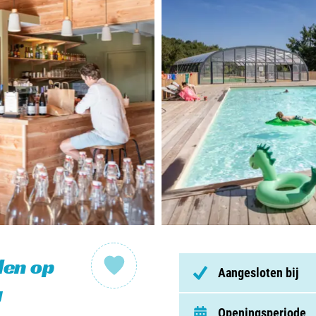
Nederl
België
Luxem
Frankri
Zwitse
Nieu
den op
Over C
Aangesloten bij
g
Veel ge
Openingsperiode