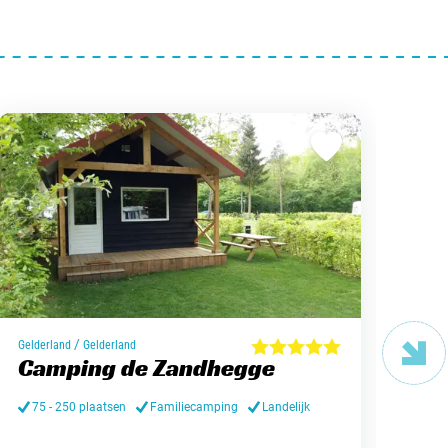
/
Gelderland
Gelderland
Antw
Camping de Zandhegge
Ca
75 - 250 plaatsen
Familiecamping
Landelijk
> 