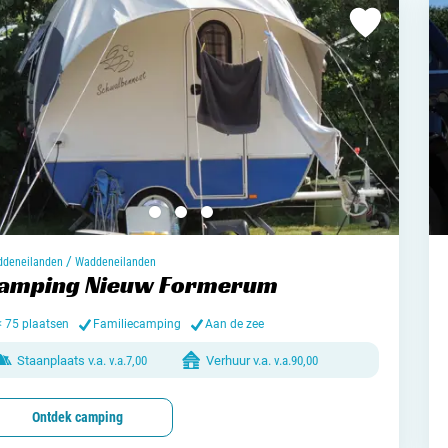
/
deneilanden
Waddeneilanden
amping Nieuw Formerum
< 75 plaatsen
Familiecamping
Aan de zee
Staanplaats v.a.
v.a.
7,00
Verhuur v.a.
v.a.
90,00
Ontdek camping