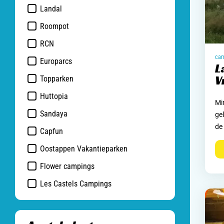
Landal
Roompot
RCN
Europarcs
L
V
Topparken
Huttopia
Min
Sandaya
ge
de
Capfun
Oostappen Vakantieparken
Flower campings
Les Castels Campings