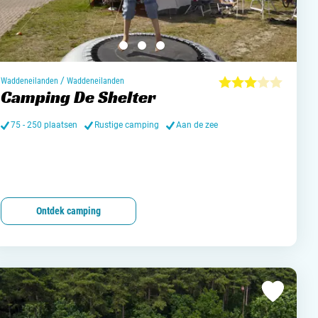
/
Waddeneilanden
Waddeneilanden
Camping De Shelter
75 - 250 plaatsen
Rustige camping
Aan de zee
Ontdek camping