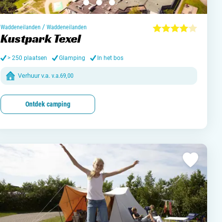
jn camping aan
rken / adverteren
/
Waddeneilanden
Waddeneilanden
Kustpark Texel
t opnemen
> 250 plaatsen
Glamping
In het bos
Verhuur v.a.
v.a.
69,00
Ontdek camping