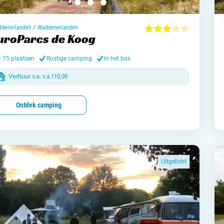
Meld mi
Samenwe
/
deneilanden
Waddeneilanden
uroParcs de Koog
Contac
< 75 plaatsen
Rustige camping
In het bos
Verhuur v.a.
v.a.
110,00
Ontdek camping
Uitgelicht