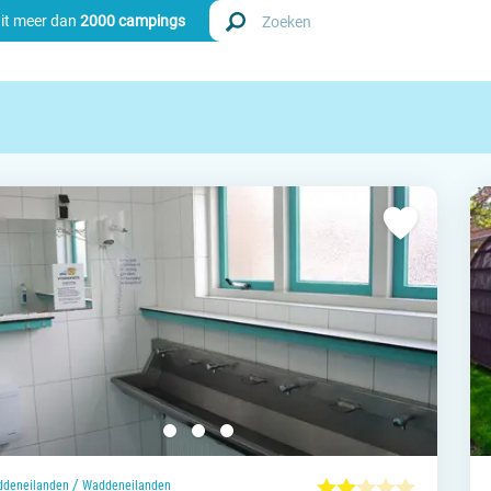
uit meer dan
2000 campings
Zoek
Nederl
Begië
Luxem
Frankri
Zwitse
info
/
deneilanden
Waddeneilanden