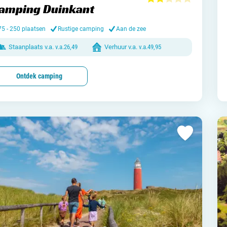
amping Duinkant
Nederl
75 - 250 plaatsen
Rustige camping
Aan de zee
België
Staanplaats v.a.
v.a.
26,49
Verhuur v.a.
v.a.
49,95
Luxem
Ontdek camping
Frankri
Zwitse
Nieu
Over C
Veel ge