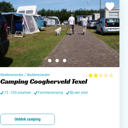
/
Waddeneilanden
Waddeneilanden
Camping Coogherveld Texel
75 - 250 plaatsen
Familiecamping
Bij een stad
Ontdek camping