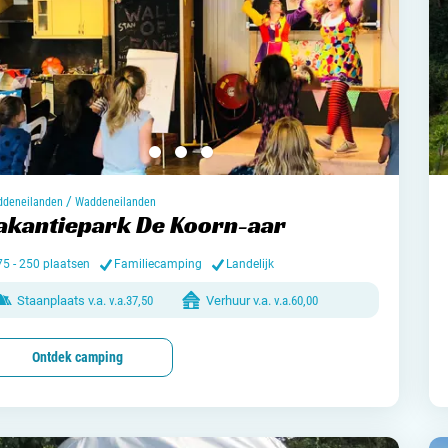
/
deneilanden
Waddeneilanden
akantiepark De Koorn-aar
75 - 250 plaatsen
Familiecamping
Landelijk
Staanplaats v.a.
v.a.
37,50
Verhuur v.a.
v.a.
60,00
Ontdek camping