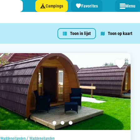
Campings
Favorites
Menu
Toon in lijst
Toon op kaart
 een camping in ...
and
burg
jk
rland
rmatie over …
/
Waddeneilanden
Waddeneilanden