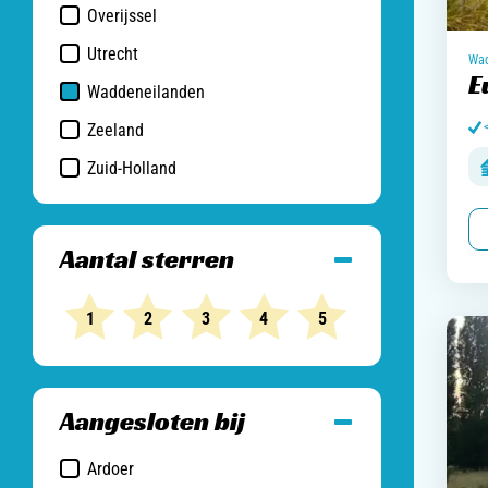
Overijssel
Utrecht
Wad
E
Waddeneilanden
Zeeland
Zuid-Holland
Aantal sterren
1
2
3
4
5
Aangesloten bij
Ardoer