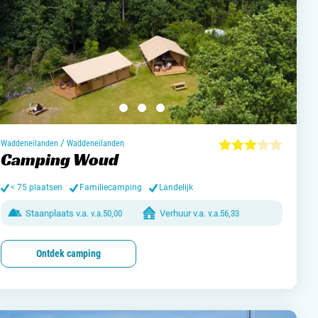
/
Waddeneilanden
Waddeneilanden
Camping Woud
< 75 plaatsen
Familiecamping
Landelijk
Staanplaats v.a.
v.a.
50,00
Verhuur v.a.
v.a.
56,33
Ontdek camping