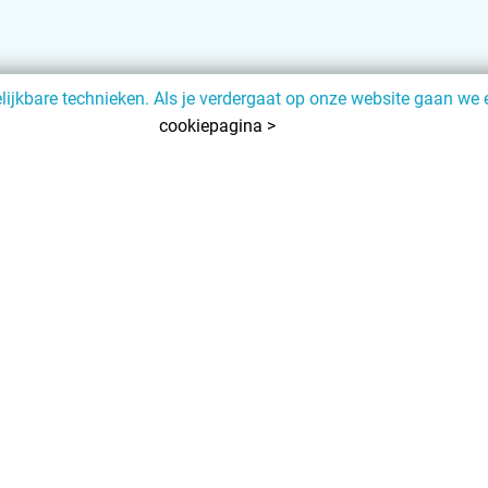
jkbare technieken. Als je verdergaat op onze website gaan we e
cookiepagina >
eninformatie
Type camping