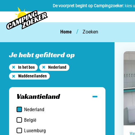
De voorpret begint op Campingzoeker:
kies 
/
Home
Zoeken
Je hebt gefilterd op
In het bos
Nederland
Waddeneilanden
Vakantieland
Nederland
België
Luxemburg
Wad