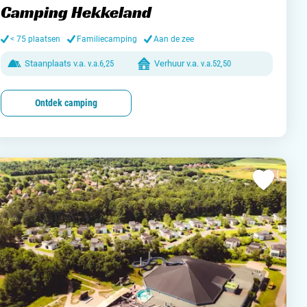
Camping Hekkeland
and
< 75 plaatsen
Familiecamping
Aan de zee
Staanplaats v.a.
v.a.
6,25
Verhuur v.a.
v.a.
52,50
burg
Ontdek camping
jk
rland
ws / blog
ampingzoeker
stelde vragen