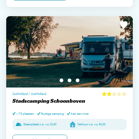
/
Zuid-Holland
Zuid-Holland
Stadscamping Schoonhoven
< 75 plaatsen
Rustige camping
Aan een rivier
Staanplaats v.a.
v.a.
25,00
Verhuur v.a.
v.a.
40,00