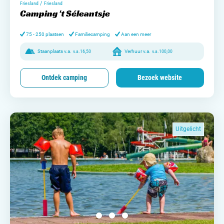
/
Friesland
Friesland
Camping 't Séleantsje
75 - 250 plaatsen
Familiecamping
Aan een meer
Staanplaats v.a.
v.a.
16,50
Verhuur v.a.
v.a.
100,00
Ontdek camping
Bezoek website
Uitgelicht