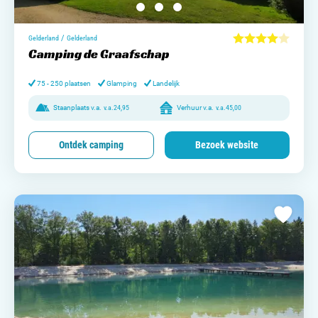
/
Gelderland
Gelderland
Camping de Graafschap
75 - 250 plaatsen
Glamping
Landelijk
Staanplaats v.a.
v.a.
24,95
Verhuur v.a.
v.a.
45,00
Ontdek camping
Bezoek website