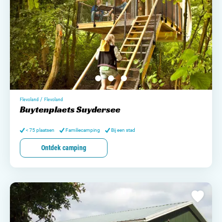
/
Flevoland
Flevoland
Buytenplaets Suydersee
< 75 plaatsen
Familiecamping
Bij een stad
Ontdek camping