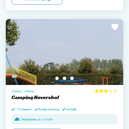
/
Limburg
Limburg
Camping Hovershof
< 75 plaatsen
Rustige camping
Landelijk
Staanplaats v.a.
v.a.
16,00