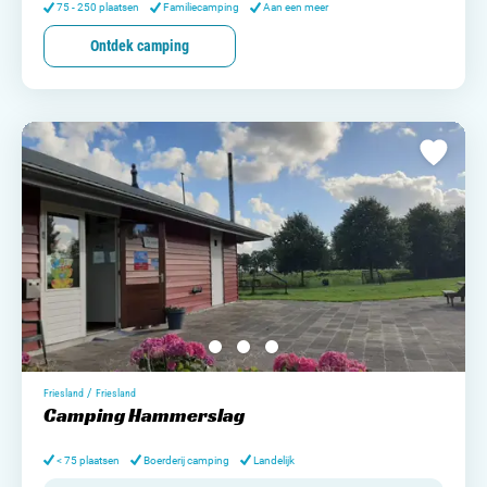
75 - 250 plaatsen
Familiecamping
Aan een meer
Ontdek camping
/
Friesland
Friesland
Camping Hammerslag
< 75 plaatsen
Boerderij camping
Landelijk