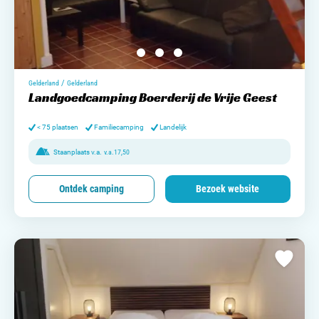
/
Gelderland
Gelderland
Landgoedcamping Boerderij de Vrije Geest
< 75 plaatsen
Familiecamping
Landelijk
Staanplaats v.a.
v.a.
17,50
Ontdek camping
Bezoek website