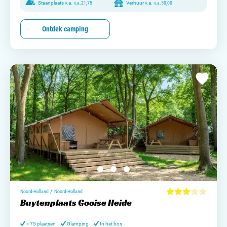
Staanplaats v.a.
v.a.
21,75
Verhuur v.a.
v.a.
50,00
Ontdek camping
/
Noord-Holland
Noord-Holland
Buytenplaats Gooise Heide
< 75 plaatsen
Glamping
In het bos