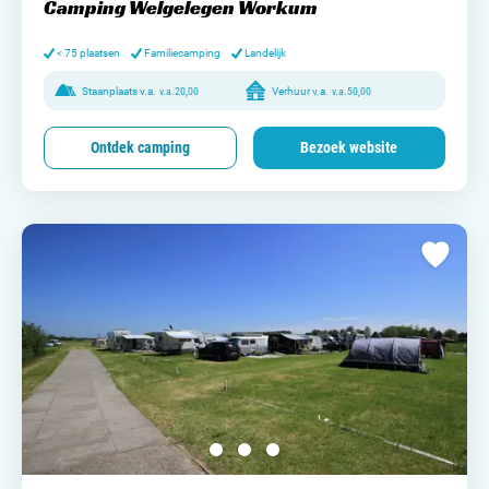
Camping Welgelegen Workum
< 75 plaatsen
Familiecamping
Landelijk
Staanplaats v.a.
v.a.
20,00
Verhuur v.a.
v.a.
50,00
Ontdek camping
Bezoek website