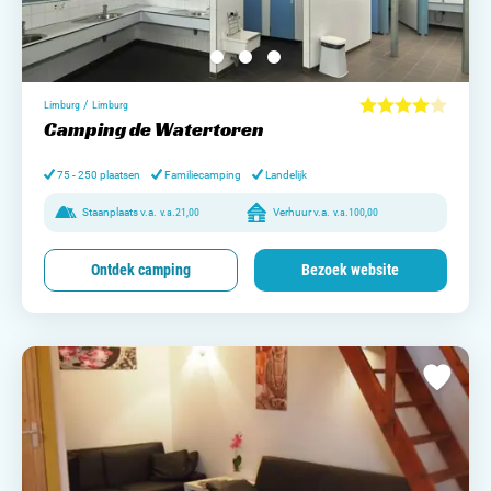
/
Limburg
Limburg
Camping de Watertoren
75 - 250 plaatsen
Familiecamping
Landelijk
Staanplaats v.a.
v.a.
21,00
Verhuur v.a.
v.a.
100,00
Ontdek camping
Bezoek website