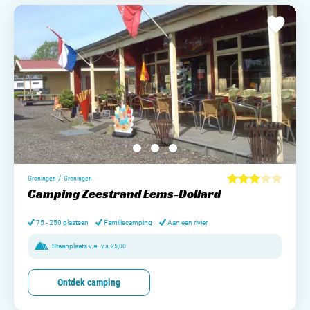
/
Groningen
Groningen
Camping Zeestrand Eems-Dollard
75 - 250 plaatsen
Familiecamping
Aan een rivier
Staanplaats v.a.
v.a.
25,00
Ontdek camping