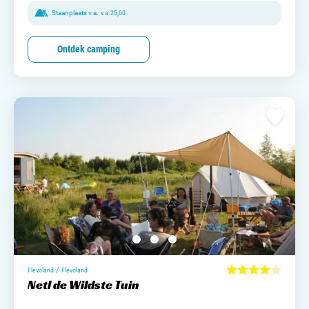
Staanplaats v.a.
v.a.
25,00
Ontdek camping
/
Flevoland
Flevoland
Netl de Wildste Tuin