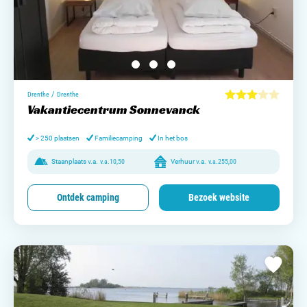
/
Drenthe
Drenthe
Vakantiecentrum Sonnevanck
> 250 plaatsen
Familiecamping
In het bos
Staanplaats v.a.
v.a.
10,50
Verhuur v.a.
v.a.
255,00
Ontdek camping
Bezoek website