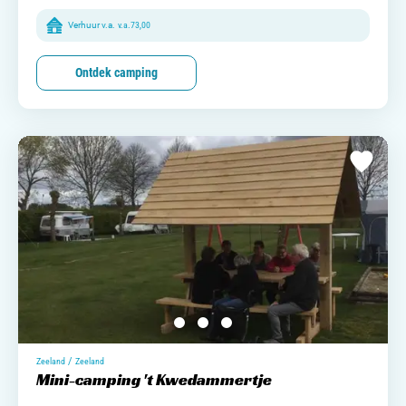
Verhuur v.a.
v.a.
73,00
Ontdek camping
/
Zeeland
Zeeland
Mini-camping 't Kwedammertje