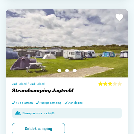
/
Zuid-Holland
Zuid-Holland
Strandcamping Jagtveld
< 75 plaatsen
Rustige camping
Aan de zee
Staanplaats v.a.
v.a.
26,00
Ontdek camping