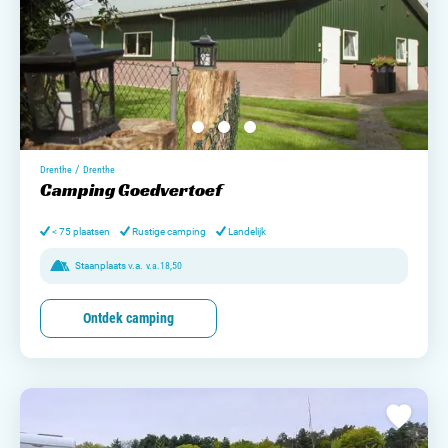
/
Drenthe
Drenthe
Camping Goedvertoef
< 75 plaatsen
Rustige camping
Landelijk
Staanplaats v.a.
v.a.
18,50
Ontdek camping