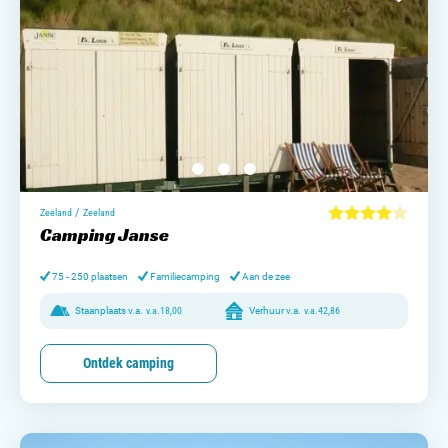
/
Zeeland
Zeeland
Camping Janse
75 - 250 plaatsen
Familiecamping
Aan de zee
Staanplaats v.a.
v.a.
18,00
Verhuur v.a.
v.a.
42,86
Ontdek camping