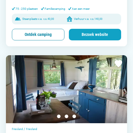
Contact opnemen
75 - 250 plaatsen
Familiecamping
Aan een meer
Staanplaats v.a.
v.a.
40,00
Verhuur v.a.
v.a.
140,00
Ontdek camping
Bezoek website
/
Friesland
Friesland