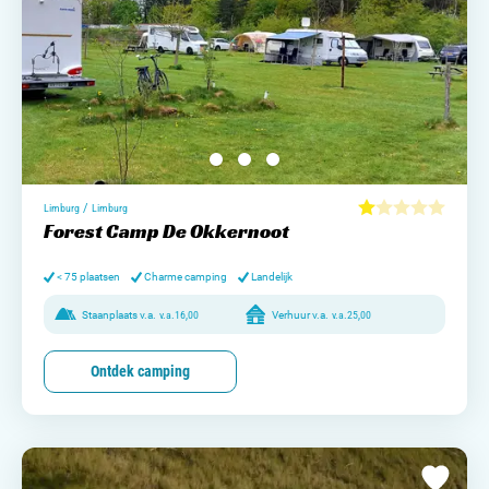
/
Limburg
Limburg
Forest Camp De Okkernoot
< 75 plaatsen
Charme camping
Landelijk
Staanplaats v.a.
v.a.
16,00
Verhuur v.a.
v.a.
25,00
Ontdek camping