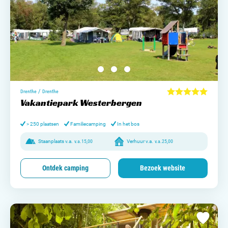
/
Drenthe
Drenthe
Vakantiepark Westerbergen
> 250 plaatsen
Familiecamping
In het bos
Staanplaats v.a.
v.a.
15,00
Verhuur v.a.
v.a.
25,00
Ontdek camping
Bezoek website