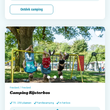
Ontdek camping
/
Friesland
Friesland
Camping Rijsterbos
75 - 250 plaatsen
Familiecamping
In het bos