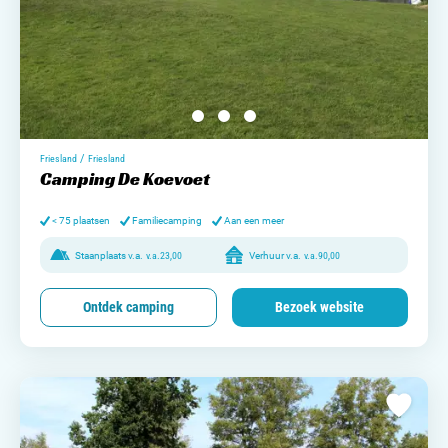
/
Friesland
Friesland
Camping De Koevoet
< 75 plaatsen
Familiecamping
Aan een meer
Staanplaats v.a.
v.a.
23,00
Verhuur v.a.
v.a.
90,00
Ontdek camping
Bezoek website