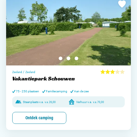
/
Zeeland
Zeeland
Vakantiepark Schouwen
75 - 250 plaatsen
Familiecamping
Aan de zee
Staanplaats v.a.
v.a.
26,00
Verhuur v.a.
v.a.
70,00
Ontdek camping