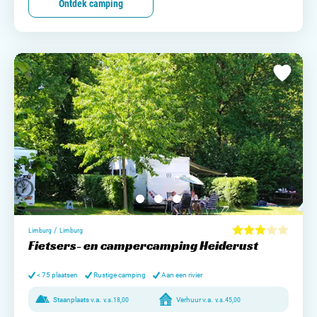
Ontdek camping
/
Limburg
Limburg
Fietsers- en campercamping Heiderust
< 75 plaatsen
Rustige camping
Aan een rivier
Staanplaats v.a.
v.a.
18,00
Verhuur v.a.
v.a.
45,00