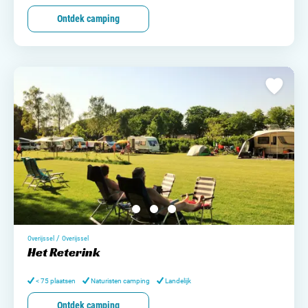
Ontdek camping
/
Overijssel
Overijssel
Het Reterink
< 75 plaatsen
Naturisten camping
Landelijk
Ontdek camping