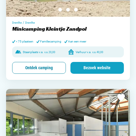
/
Drenthe
Drenthe
Minicamping Kleintje Zandpol
< 75 plaatsen
Familiecamping
Aan een meer
Staanplaats v.a.
v.a.
20,00
Verhuur v.a.
v.a.
40,00
Ontdek camping
Bezoek website