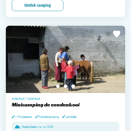
Ontdek camping
/
Gelderland
Gelderland
Minicamping de eendenkooi
< 75 plaatsen
Familiecamping
Landelijk
Staanplaats v.a.
v.a.
18,50