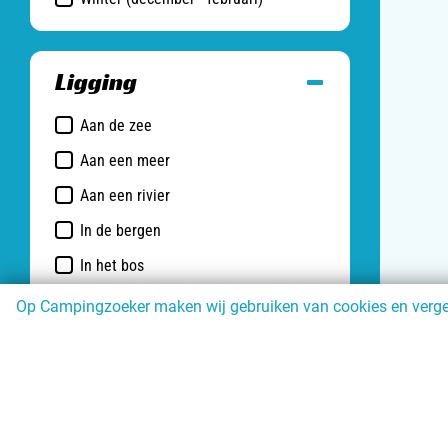
Ligging
Aan de zee
Aan een meer
Aan een rivier
In de bergen
In het bos
Landelijk
Op Campingzoeker maken wij gebruiken van cookies en vergeli
Bij een stad
Type accommodatie