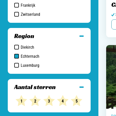
C
Frankrijk
Zwitserland
Region
Diekirch
Echternach
Luxemburg
Aantal sterren
1
2
3
4
5
Ech