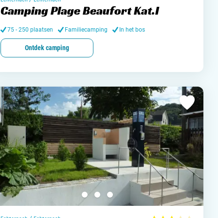
jn camping aan
Camping Plage Beaufort Kat.I
rken / adverteren
75 - 250 plaatsen
Familiecamping
In het bos
t opnemen
Ontdek camping