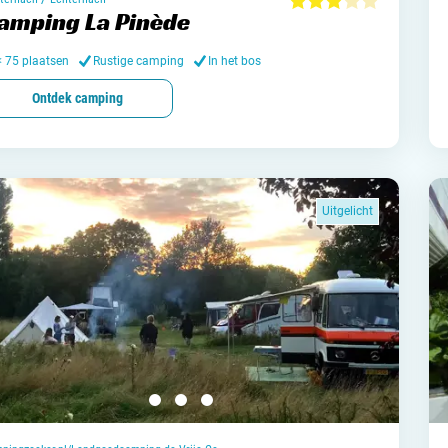
Meld mi
amping La Pinède
Samenwe
< 75 plaatsen
Rustige camping
In het bos
Contac
Ontdek camping
Uitgelicht