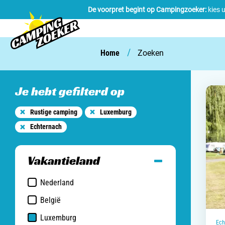
De voorpret begint op Campingzoeker:
kies 
/
Home
Zoeken
Je hebt gefilterd op
Rustige camping
Luxemburg
Echternach
Vakantieland
Nederland
België
Luxemburg
Ech