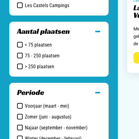
Les Castels Campings
L
V
Min
Aantal plaatsen
ge
de
< 75 plaatsen
75 - 250 plaatsen
> 250 plaatsen
Periode
Voorjaar (maart - mei)
Zomer (juni - augustus)
Najaar (september - november)
Winter (december - februari)