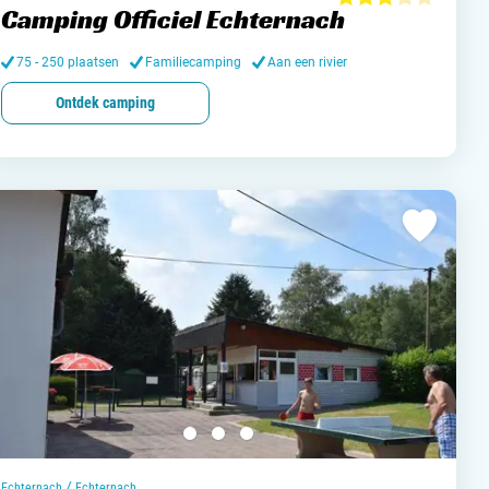
Camping Officiel Echternach
and
75 - 250 plaatsen
Familiecamping
Aan een rivier
Ontdek camping
burg
jk
rland
ws / blog
ampingzoeker
stelde vragen
/
Echternach
Echternach