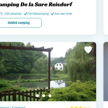
amping De la Sure Reisdorf
Nederl
75 - 250 plaatsen
Familiecamping
Aan een rivier
België
Ontdek camping
Luxem
Frankri
Zwitse
Nieu
Over C
Veel ge
/
ternach
Echternach