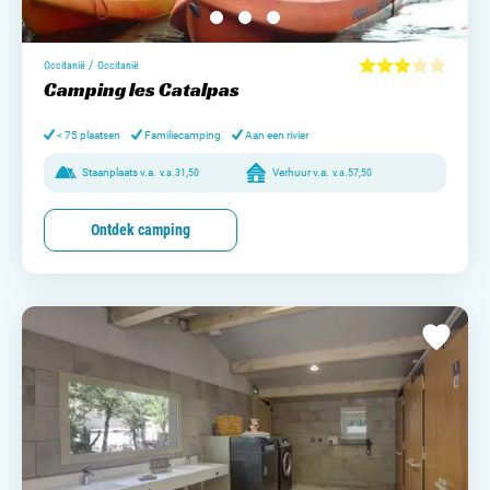
/
Occitanië
Occitanië
Camping les Catalpas
< 75 plaatsen
Familiecamping
Aan een rivier
Staanplaats v.a.
v.a.
31,50
Verhuur v.a.
v.a.
57,50
Ontdek camping