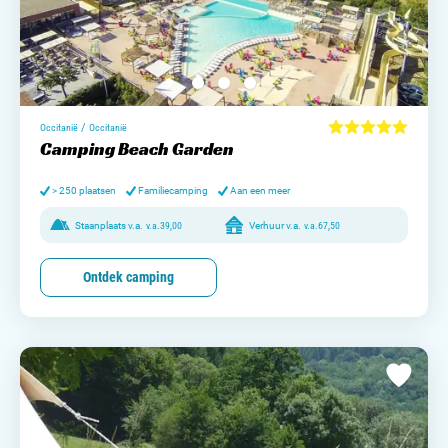
/
Occitanië
Occitanië
Camping Beach Garden
> 250 plaatsen
Familiecamping
Aan een meer
Staanplaats v.a.
v.a.
39,00
Verhuur v.a.
v.a.
67,50
Ontdek camping