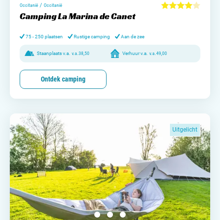
/
Occitanië
Occitanië
Camping La Marina de Canet
75 - 250 plaatsen
Rustige camping
Aan de zee
Staanplaats v.a.
v.a.
38,50
Verhuur v.a.
v.a.
49,00
Ontdek camping
Uitgelicht