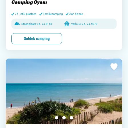
Camping Oyam
75 - 250 plaatsen
Familiecamping
Aan de zee
Staanplaats v.a.
v.a.
31,50
Verhuur v.a.
v.a.
56,70
Ontdek camping