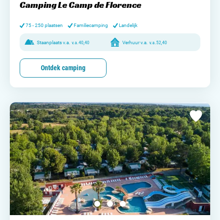
Camping Le Camp de Florence
75 - 250 plaatsen
Familiecamping
Landelijk
Staanplaats v.a.
v.a.
40,40
Verhuur v.a.
v.a.
52,40
Ontdek camping