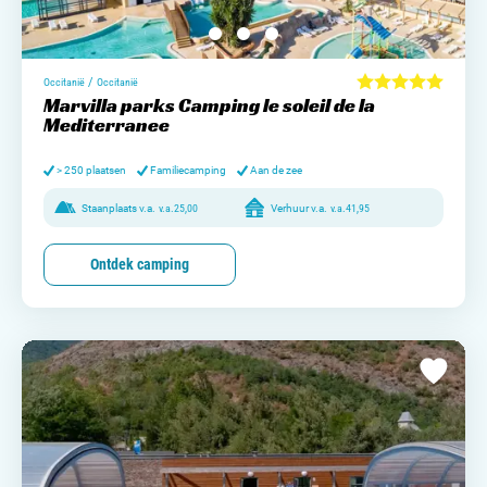
/
Occitanië
Occitanië
Marvilla parks Camping le soleil de la
Mediterranee
> 250 plaatsen
Familiecamping
Aan de zee
Staanplaats v.a.
v.a.
25,00
Verhuur v.a.
v.a.
41,95
Ontdek camping