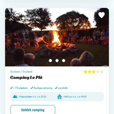
/
Occitanië
Occitanië
Camping Le Plô
< 75 plaatsen
Rustige camping
Landelijk
Staanplaats v.a.
v.a.
28,30
Verhuur v.a.
v.a.
49,90
Ontdek camping