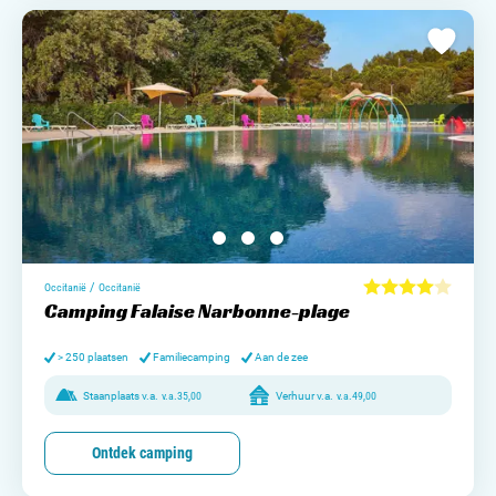
/
Occitanië
Occitanië
Camping Falaise Narbonne-plage
> 250 plaatsen
Familiecamping
Aan de zee
Staanplaats v.a.
v.a.
35,00
Verhuur v.a.
v.a.
49,00
Ontdek camping