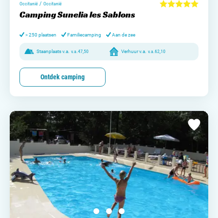
/
Occitanië
Occitanië
Camping Sunelia les Sablons
> 250 plaatsen
Familiecamping
Aan de zee
Staanplaats v.a.
v.a.
47,50
Verhuur v.a.
v.a.
62,10
Ontdek camping