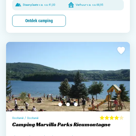
Staanplaats v.a.
v.a.
41,00
Verhuur v.a.
v.a.
68,95
Ontdek camping
/
Occitanië
Occitanië
Camping Marvilla Parks Rieumontagne