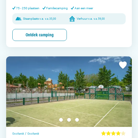
75 - 250 plaatsen
Familiecamping
Aan een meer
Staanplaats v.a.
v.a.
35,00
Verhuur v.a.
v.a.
59,00
Ontdek camping
/
Occitanië
Occitanië