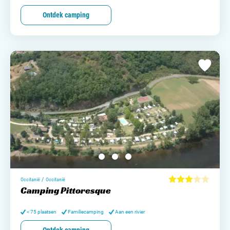
Ontdek camping
/
Occitanië
Occitanië
Camping Pittoresque
< 75 plaatsen
Familiecamping
Aan een rivier