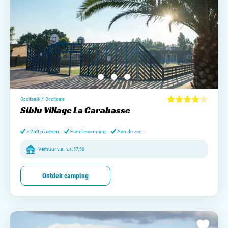
/
Occitanië
Occitanië
Siblu Village La Carabasse
> 250 plaatsen
Familiecamping
Aan de zee
Verhuur v.a.
v.a.
57,50
Ontdek camping