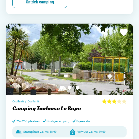
Ontdek camping
/
Occitanië
Occitanië
Camping Toulouse Le Rupe
75 - 250 plaatsen
Rustige camping
Bij een stad
Staanplaats v.a.
v.a.
18,90
Verhuur v.a.
v.a.
39,00