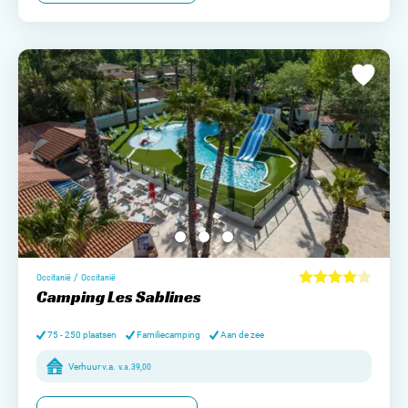
/
Occitanië
Occitanië
Camping Les Sablines
75 - 250 plaatsen
Familiecamping
Aan de zee
Verhuur v.a.
v.a.
39,00