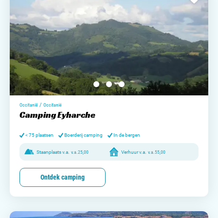
/
Occitanië
Occitanië
Camping Eyharche
< 75 plaatsen
Boerderij camping
In de bergen
Staanplaats v.a.
v.a.
25,00
Verhuur v.a.
v.a.
55,00
Ontdek camping