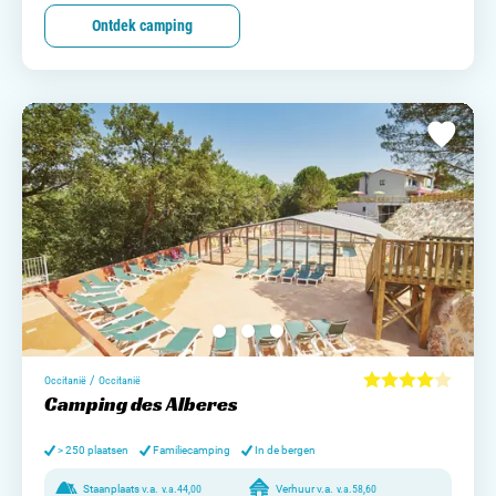
Ontdek camping
/
Occitanië
Occitanië
Camping des Alberes
> 250 plaatsen
Familiecamping
In de bergen
Staanplaats v.a.
v.a.
44,00
Verhuur v.a.
v.a.
58,60