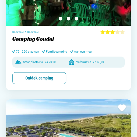
/
Occitanië
Occitanië
Camping Goudal
75 - 250 plaatsen
Familiecamping
Aan een meer
Staanplaats v.a.
v.a.
20,00
Verhuur v.a.
v.a.
50,00
Ontdek camping