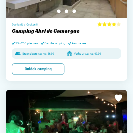
/
Occitanië
Occitanië
Camping Abri de Camargue
75 - 250 plaatsen
Familiecamping
Aan de zee
Staanplaats v.a.
v.a.
56,00
Verhuur v.a.
v.a.
69,00
Ontdek camping