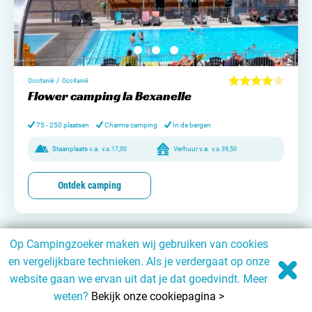
/
Occitanië
Occitanië
Flower camping la Bexanelle
75 - 250 plaatsen
Charme camping
In de bergen
Staanplaats v.a.
v.a.
17,00
Verhuur v.a.
v.a.
39,50
Ontdek camping
Op Campingzoeker maken wij gebruiken van cookies
en vergelijkbare technieken. Als je verdergaat op onze
website gaan we ervan uit dat je dat goedvindt. Meer
weten?
Bekijk onze cookiepagina >