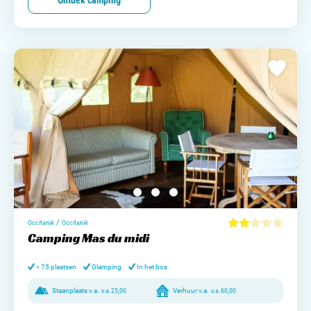
Ontdek camping
/
Occitanië
Occitanië
Camping Mas du midi
< 75 plaatsen
Glamping
In het bos
Staanplaats v.a.
v.a.
25,00
Verhuur v.a.
v.a.
60,00