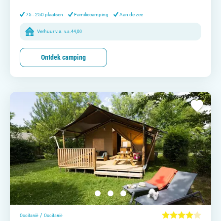
Contact opnemen
75 - 250 plaatsen
Familiecamping
Aan de zee
Verhuur v.a.
v.a.
44,00
Ontdek camping
/
Occitanië
Occitanië