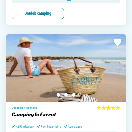
Ontdek camping
/
Occitanië
Occitanië
Camping le Farret
> 250 plaatsen
Familiecamping
Aan de zee