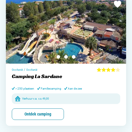
/
Occitanië
Occitanië
Camping La Sardane
> 250 plaatsen
Familiecamping
Aan de zee
Verhuur v.a.
v.a.
49,00
Ontdek camping