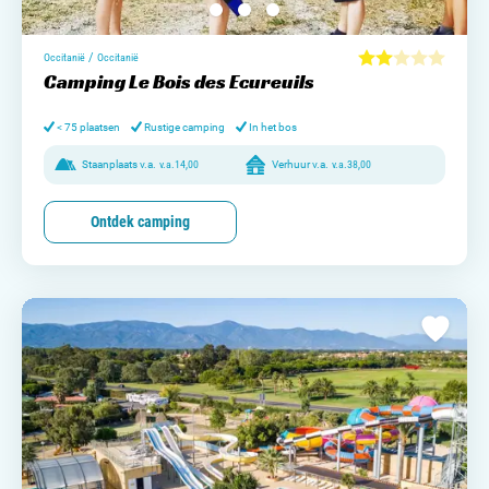
/
Occitanië
Occitanië
Camping Le Bois des Ecureuils
< 75 plaatsen
Rustige camping
In het bos
Staanplaats v.a.
v.a.
14,00
Verhuur v.a.
v.a.
38,00
Ontdek camping