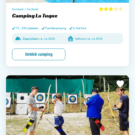
/
Occitanië
Occitanië
Camping La Tuque
75 - 250 plaatsen
Familiecamping
In het bos
Staanplaats v.a.
v.a.
28,00
Verhuur v.a.
v.a.
59,95
Ontdek camping