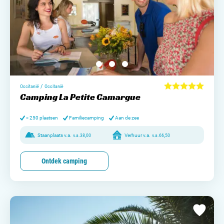
/
Occitanië
Occitanië
Camping La Petite Camargue
> 250 plaatsen
Familiecamping
Aan de zee
Staanplaats v.a.
v.a.
38,00
Verhuur v.a.
v.a.
66,50
Ontdek camping