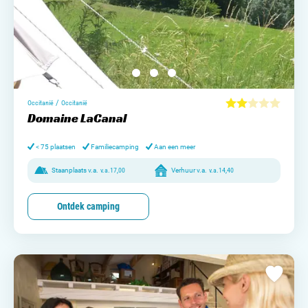
/
Occitanië
Occitanië
Domaine LaCanal
< 75 plaatsen
Familiecamping
Aan een meer
Staanplaats v.a.
v.a.
17,00
Verhuur v.a.
v.a.
14,40
Ontdek camping