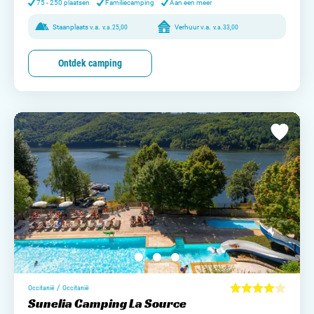
75 - 250 plaatsen
Familiecamping
Aan een meer
Staanplaats v.a.
v.a.
25,00
Verhuur v.a.
v.a.
33,00
Ontdek camping
/
Occitanië
Occitanië
Sunelia Camping La Source