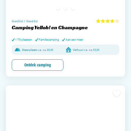
/
Grand Est
Grand Est
Camping Yelloh! en Champagne
< 75 plaatsen
Familiecamping
Aan een meer
Staanplaats v.a.
v.a.
39,30
Verhuur v.a.
v.a.
55,00
Ontdek camping