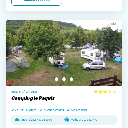
Ontdek camping
/
Grand Est
Grand Est
Camping le Paquis
75 - 250 plaatsen
Rustige camping
Aan een rivier
Staanplaats v.a.
v.a.
20,00
Verhuur v.a.
v.a.
56,00