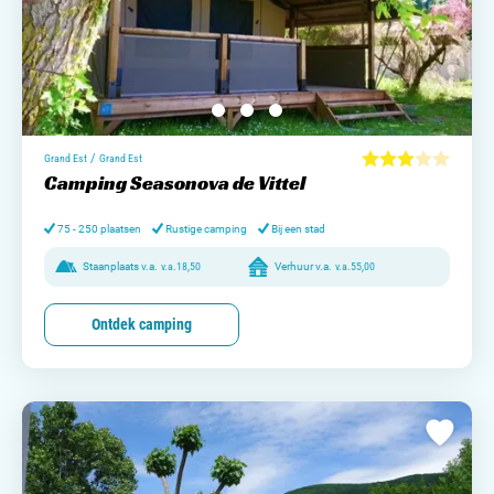
/
Grand Est
Grand Est
Camping Seasonova de Vittel
75 - 250 plaatsen
Rustige camping
Bij een stad
Staanplaats v.a.
v.a.
18,50
Verhuur v.a.
v.a.
55,00
Ontdek camping