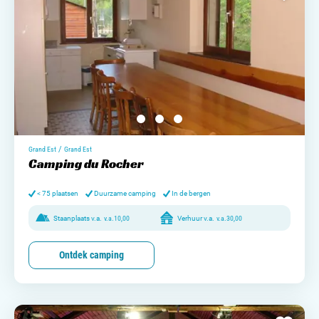
/
Grand Est
Grand Est
Camping du Rocher
< 75 plaatsen
Duurzame camping
In de bergen
Staanplaats v.a.
v.a.
10,00
Verhuur v.a.
v.a.
30,00
Ontdek camping