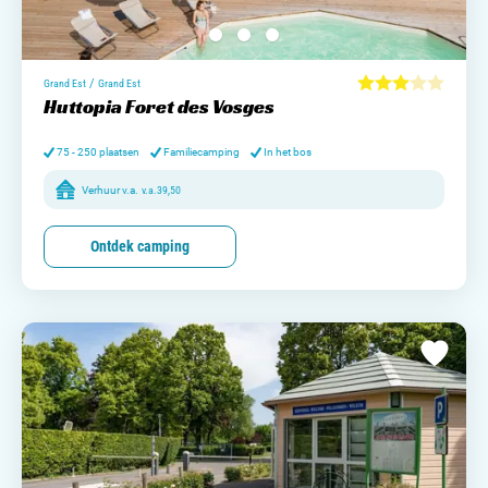
/
Grand Est
Grand Est
Huttopia Foret des Vosges
75 - 250 plaatsen
Familiecamping
In het bos
Verhuur v.a.
v.a.
39,50
Ontdek camping