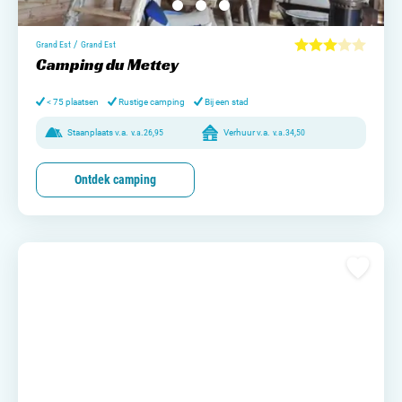
/
Grand Est
Grand Est
Camping du Mettey
< 75 plaatsen
Rustige camping
Bij een stad
Staanplaats v.a.
v.a.
26,95
Verhuur v.a.
v.a.
34,50
Ontdek camping