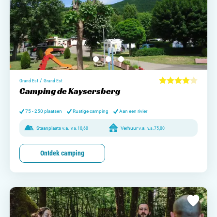
/
Grand Est
Grand Est
Camping de Kaysersberg
75 - 250 plaatsen
Rustige camping
Aan een rivier
Staanplaats v.a.
v.a.
10,60
Verhuur v.a.
v.a.
75,00
Ontdek camping