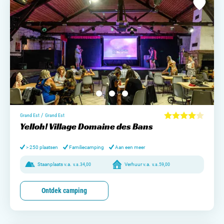
/
Grand Est
Grand Est
Yelloh! Village Domaine des Bans
> 250 plaatsen
Familiecamping
Aan een meer
Staanplaats v.a.
v.a.
34,00
Verhuur v.a.
v.a.
59,00
Ontdek camping