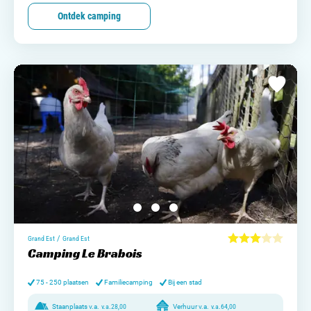
Ontdek camping
/
Grand Est
Grand Est
Camping Le Brabois
75 - 250 plaatsen
Familiecamping
Bij een stad
Staanplaats v.a.
v.a.
28,00
Verhuur v.a.
v.a.
64,00