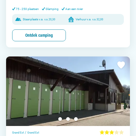
Contact opnemen
75 - 250 plaatsen
Glamping
Aan een rivier
Staanplaats v.a.
v.a.
20,30
Verhuur v.a.
v.a.
32,00
Ontdek camping
/
Grand Est
Grand Est