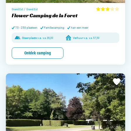
/
Grand Est
Grand Est
Flower Camping de la Foret
75 - 250 plaatsen
Familiecamping
Aan een meer
Staanplaats v.a.
v.a.
36,00
Verhuur v.a.
v.a.
57,50
Ontdek camping