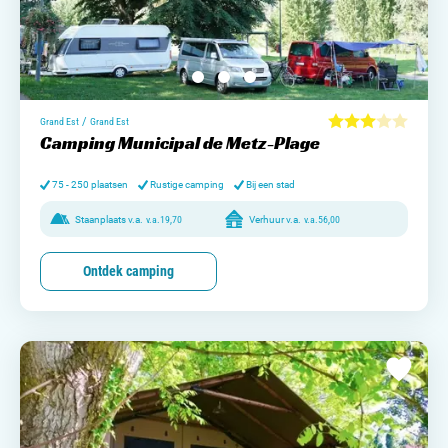
/
Grand Est
Grand Est
Camping Municipal de Metz-Plage
75 - 250 plaatsen
Rustige camping
Bij een stad
Staanplaats v.a.
v.a.
19,70
Verhuur v.a.
v.a.
56,00
Ontdek camping