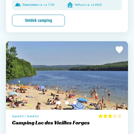
Staanplaats v.a.
v.a.
17,00
Verhuur v.a.
v.a.
68,00
Ontdek camping
/
Grand Est
Grand Est
Camping Lac des Vieilles Forges