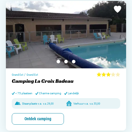
/
Grand Est
Grand Est
Camping La Croix Badeau
< 75 plaatsen
Charme camping
Landelijk
Staanplaats v.a.
v.a.
29,00
Verhuur v.a.
v.a.
55,00
Ontdek camping