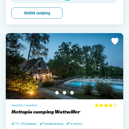
Ontdek camping
/
Grand Est
Grand Est
Huttopia camping Wattwiller
75 - 250 plaatsen
Familiecamping
In het bos