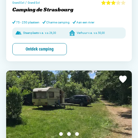
/
Grand Est
Grand Est
Camping de Strasbourg
75 - 250 plaatsen
Charme camping
Aan een rivier
Staanplaats v.a.
v.a.
26,30
Verhuur v.a.
v.a.
50,00
Ontdek camping