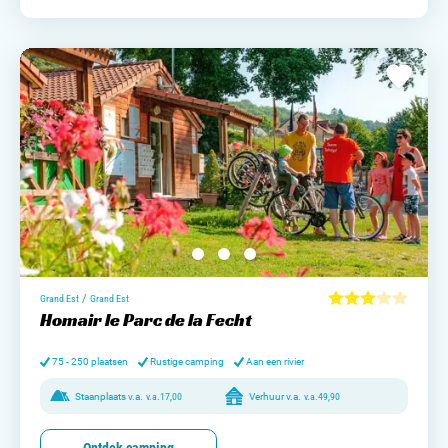
/
Grand Est
Grand Est
Homair le Parc de la Fecht
75 - 250 plaatsen
Rustige camping
Aan een rivier
Staanplaats v.a.
v.a.
17,00
Verhuur v.a.
v.a.
49,90