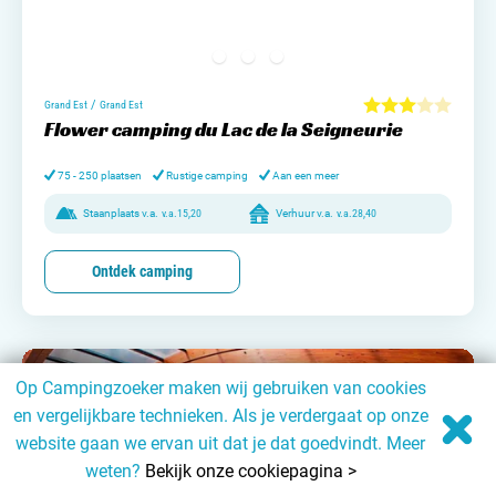
/
Grand Est
Grand Est
Flower camping du Lac de la Seigneurie
75 - 250 plaatsen
Rustige camping
Aan een meer
Staanplaats v.a.
v.a.
15,20
Verhuur v.a.
v.a.
28,40
Ontdek camping
Op Campingzoeker maken wij gebruiken van cookies
en vergelijkbare technieken. Als je verdergaat op onze
website gaan we ervan uit dat je dat goedvindt. Meer
weten?
Bekijk onze cookiepagina >