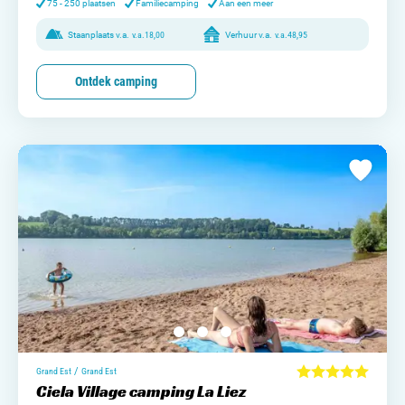
75 - 250 plaatsen
Familiecamping
Aan een meer
Staanplaats v.a.
v.a.
18,00
Verhuur v.a.
v.a.
48,95
Ontdek camping
/
Grand Est
Grand Est
Ciela Village camping La Liez