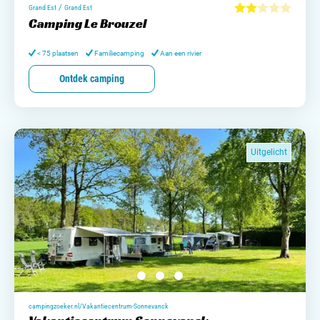
/
Grand Est
Grand Est
Camping Le Brouzel
< 75 plaatsen
Familiecamping
Aan een rivier
Ontdek camping
Uitgelicht
campingzoeker.nl/Vakantiecentrum-Sonnevanck