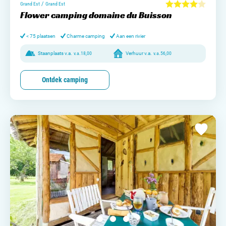
/
Grand Est
Grand Est
Flower camping domaine du Buisson
< 75 plaatsen
Charme camping
Aan een rivier
Staanplaats v.a.
v.a.
18,00
Verhuur v.a.
v.a.
56,00
Ontdek camping