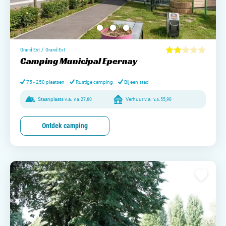
/
Grand Est
Grand Est
Camping Municipal Epernay
75 - 250 plaatsen
Rustige camping
Bij een stad
Staanplaats v.a.
v.a.
27,60
Verhuur v.a.
v.a.
55,90
Ontdek camping