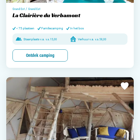
/
Grand Est
Grand Est
La Clairière du Verbamont
< 75 plaatsen
Familiecamping
In het bos
Staanplaats v.a.
v.a.
15,00
Verhuur v.a.
v.a.
58,00
Ontdek camping