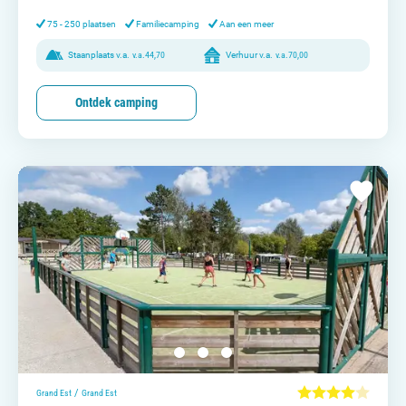
75 - 250 plaatsen
Familiecamping
Aan een meer
Staanplaats v.a.
v.a.
44,70
Verhuur v.a.
v.a.
70,00
Ontdek camping
/
Grand Est
Grand Est