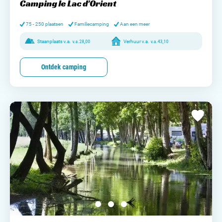
Camping le Lac d'Orient
75 - 250 plaatsen
Familiecamping
Aan een meer
Staanplaats v.a.
v.a.
28,00
Verhuur v.a.
v.a.
43,10
Ontdek camping