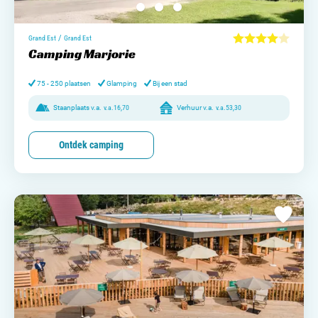
/
Grand Est
Grand Est
Camping Marjorie
75 - 250 plaatsen
Glamping
Bij een stad
Staanplaats v.a.
v.a.
16,70
Verhuur v.a.
v.a.
53,30
Ontdek camping