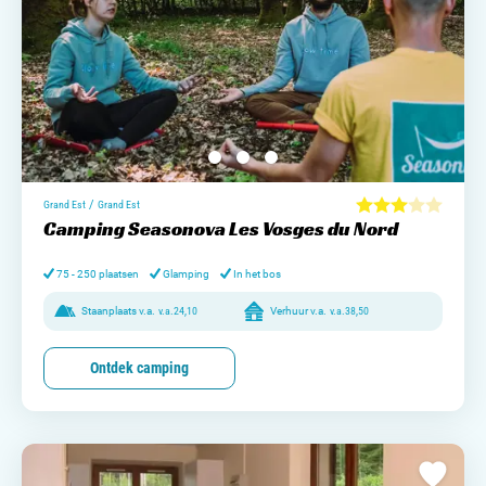
/
Grand Est
Grand Est
Camping Seasonova Les Vosges du Nord
75 - 250 plaatsen
Glamping
In het bos
Staanplaats v.a.
v.a.
24,10
Verhuur v.a.
v.a.
38,50
Ontdek camping