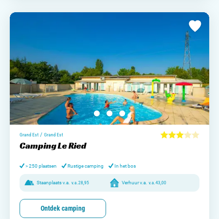
/
Grand Est
Grand Est
Camping Le Ried
> 250 plaatsen
Rustige camping
In het bos
Staanplaats v.a.
v.a.
28,95
Verhuur v.a.
v.a.
43,00
Ontdek camping