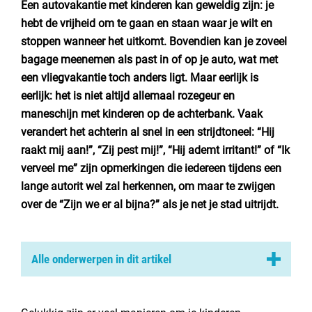
Een autovakantie met kinderen kan geweldig zijn: je
Nederland
hebt de vrijheid om te gaan en staan waar je wilt en
België
stoppen wanneer het uitkomt. Bovendien kan je zoveel
bagage meenemen als past in of op je auto, wat met
Luxemburg
een vliegvakantie toch anders ligt. Maar eerlijk is
eerlijk: het is niet altijd allemaal rozegeur en
Frankrijk
maneschijn met kinderen op de achterbank. Vaak
verandert het achterin al snel in een strijdtoneel: “Hij
Zwitserland
raakt mij aan!”, “Zij pest mij!”, “Hij ademt irritant!” of “Ik
verveel me” zijn opmerkingen die iedereen tijdens een
lange autorit wel zal herkennen, om maar te zwijgen
Nieuws / blog
over de “Zijn we er al bijna?” als je net je stad uitrijdt.
Over Campingzoeker
Veel gestelde vragen
Alle onderwerpen in dit artikel
Meld mijn camping aan
Een goede voorbereiding is alles
Samenwerken / adverteren
Maak een “reisbox”