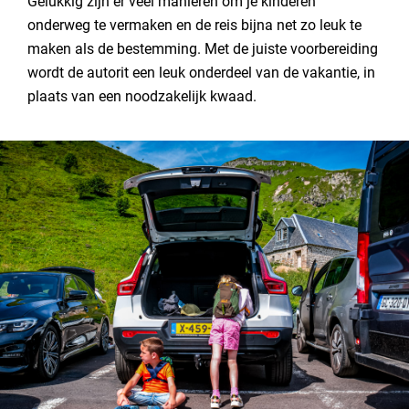
Gelukkig zijn er veel manieren om je kinderen
Contact opnemen
onderweg te vermaken en de reis bijna net zo leuk te
Zorg voor gezonde én lekkere snacks
maken als de bestemming. Met de juiste voorbereiding
Entertainment onderweg
wordt de autorit een leuk onderdeel van de vakantie, in
Plan regelmatige stops
plaats van een noodzakelijk kwaad.
Betrek je kinderen bij de reis
Denk ook aan jezelf
Toch liever vliegen?