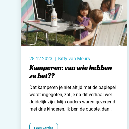
28-12-2023 | Kitty van Meurs
Kamperen: van wie hebben
ze het??
Dat kamperen je niet altijd met de paplepel
wordt ingegoten, zal je na dit verhaal wel
duidelijk zijn. Mijn ouders waren gezegend
met drie kinderen. Ik ben de oudste, dan
volgt mijn broer(tje) en daarop mijn zus(je).
We zijn alle drie de vijftig al láng
Lees verder