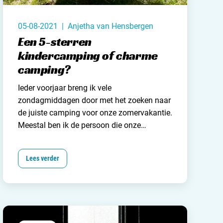
05-08-2021 | Anjetha van Hensbergen
Een 5-sterren
kindercamping of charme
camping?
Ieder voorjaar breng ik vele
zondagmiddagen door met het
zoeken naar
de juiste camping
voor onze zomervakantie.
Meestal ben ik de persoon die onze
kampeerbestemmingen uitzoekt (natuurlijk
met goedkeuring van mijn man😉). Dit jaar
Lees verder
besloten we het anders te doen dan
normaal en kozen we beide een camping
waar we graag een weekje wilden
kamperen.