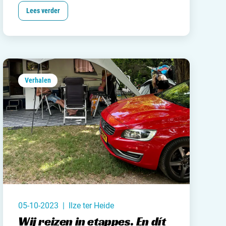
eerste vakantie hadden. Denise was niet
jn camping aan
Lees verder
van het kamperen maar hield meer van
rken / adverteren
luxe
. Gewoon, lekker in een huisje met een
bed, complete keuken, tv en alle andere luxe
t opnemen
die we thuis ook hebben.
Verhalen
05-10-2023 | Ilze ter Heide
Wij reizen in etappes. En dít