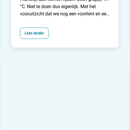
°C. Niet te doen dus eigenlijk. Met het
vooruitzicht dat we nog een voortent en een
bijzettentje moeten opzetten,
en de
autopech
nog vers in het geheugen, voel ik
Lees verder
me een beetje dol in mijn hoofd. Gelukkig
komen er gelijk drie sterke Nederlanders
aanlopen die ons helpen onze caravan op
de plek te rijden. Zo. Die staat. Nu eerst een
fles koud water leegdrinken en dan de
voortent snel opzetten. Eitje.