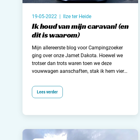
19-05-2022 | Ilze ter Heide
Ik houd van mijn caravan! (en
dit is waarom)
Mijn allereerste blog voor Campingzoeker
ging
over onze Jamet Dakota
. Hoewel we
trotser dan trots waren toen we deze
vouwwagen aanschaften, stak ik hem vier
jaar later liever in de fik. Waarom? Nou, het
opzetten van het hele zaakje kostte ons al
Lees verder
minstens een halve dag en het uitpakken
van kleding, handdoeken, keukengerei en
zwemspullen vervolgens nóg een halve dag.