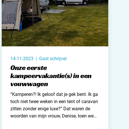
and
burg
jk
14-11-2023 | Gast schrijver
rland
Onze eerste
kampeervakantie(s) in een
vouwwagen
ws / blog
“Kamperen?! Ik geloof dat je gek bent. Ik ga
toch niet twee weken in een tent of caravan
ampingzoeker
zitten zonder enige luxe?” Dat waren de
woorden van mijn vrouw, Denise, toen we
stelde vragen
het - inmiddels 7 jaar geleden - over onze