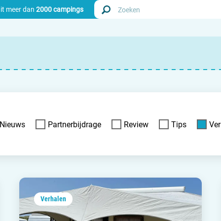
uit meer dan
2000 campings
Zoek
Nederl
Begië
Nieuws
Partnerbijdrage
Review
Tips
Ver
Luxem
Frankri
Zwitse
Verhalen
info