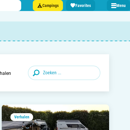
Campings
Favorites
Menu
 een camping in ...
and
halen
burg
jk
rland
Verhalen
rmatie over …