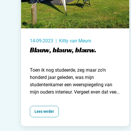
een dweiltje over de vloer halen.
14-09-2023 | Kitty van Meurs
Blauw, blauw, blauw.
Toen ik nog studeerde, zeg maar zo’n
honderd jaar geleden, was mijn
studentenkamer een weerspiegeling van
mijn ouders interieur. Vergeet even dat veel
van de meubeltjes in mijn kamer bij hen, of
hun kennissen vandaan kwamen maar de
Lees verder
kleurstelling was bruin met beige.
Waarschijnlijk zocht ik de geborgenheid en
gezelligheid van thuis en kopieerde ik