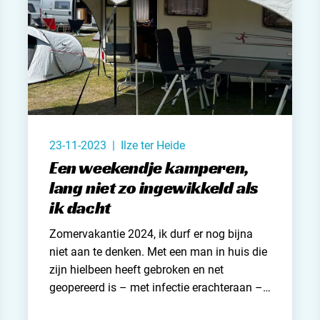
Nederl
België
Luxem
Frankri
23-11-2023 | Ilze ter Heide
Zwitse
Een weekendje kamperen,
lang niet zo ingewikkeld als
ik dacht
Nieu
Zomervakantie 2024, ik durf er nog bijna
niet aan te denken. Met een man in huis die
Over C
zijn hielbeen heeft gebroken en net
geopereerd is – met infectie erachteraan –
Veel ge
heb ik even wat anders aan het hoofd dan