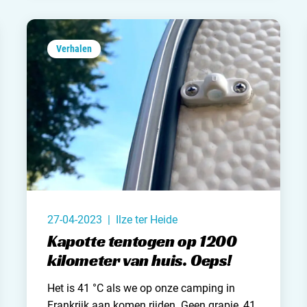
anderhalve kilometer nou continu met de
auto af te leggen, vond ik persoonlijk ook
wat overdreven. Dus pakten we ze af en toe,
Verhalen
die fietsen. En dat beviel al met al toch best
goed.
27-04-2023 | Ilze ter Heide
Kapotte tentogen op 1200
kilometer van huis. Oeps!
Het is 41 °C als we op onze
camping in
Frankrijk
aan komen rijden. Geen grapje, 41