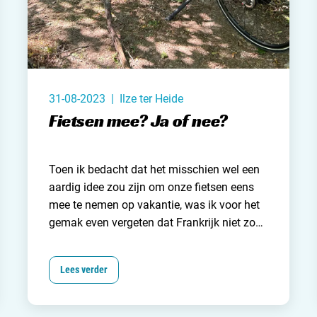
31-08-2023 | Ilze ter Heide
Fietsen mee? Ja of nee?
Toen ik bedacht dat het misschien wel een
aardig idee zou zijn om onze fietsen eens
mee te nemen op vakantie, was ik voor het
gemak even vergeten dat Frankrijk niet zo
plat is als
Nederland
. Tegen de bult op
trappen met een tiener achterop is nog best
Lees verder
wel een dingetje, kwamen we achter toen
we met 32 graden Celsius de eerste heuvel
in Die beklommen. Maar ja, om die