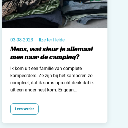
03-08-2023 | Ilze ter Heide
Mens, wat sleur je allemaal
mee naar de camping?
Ik kom uit een familie van
complete
kampeerders
. Ze zijn bij het kamperen zó
compleet, dat ik soms oprecht denk dat ik
uit een ander nest kom. Er gaan
miniwasmachines
mee, oventjes om
broodjes af te bakken, extra dekbedden
Lees verder
want je weet nooit wie komt logeren,
televisies, losse koelkasten en ga zo maar
door. Ik moet altijd een beetje lachen als de