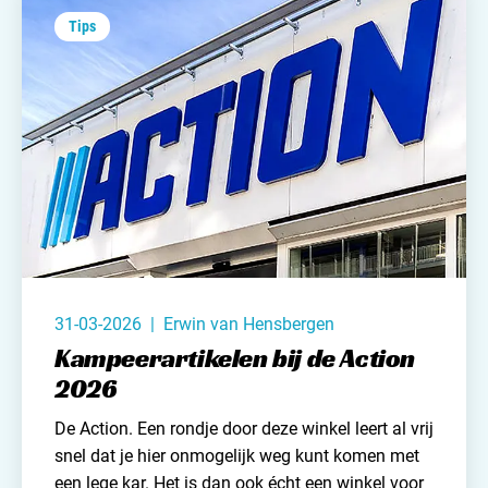
een onmogelijk grote landkaart op schoot. En een
Tips
klein beetje technische hulp kan ook het
kampeerleven nét even wat makkelijker maken.
31-03-2026 | Erwin van Hensbergen
Kampeerartikelen bij de Action
2026
De Action. Een rondje door deze winkel leert al vrij
snel dat je hier onmogelijk weg kunt komen met
een lege kar. Het is dan ook écht een winkel voor