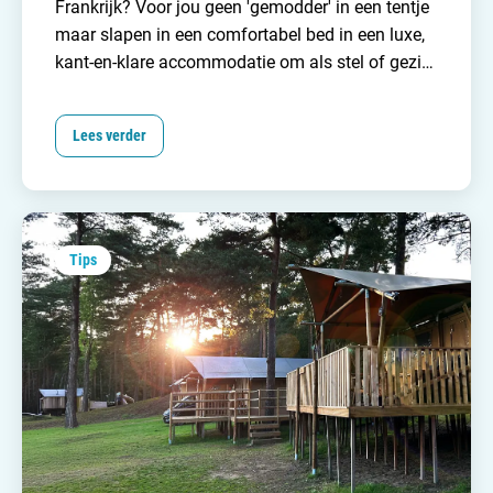
Frankrijk? Voor jou geen 'gemodder' in een tentje
maar slapen in een comfortabel bed in een luxe,
kant-en-klare accommodatie om als stel of gezin
in te verblijven. Naast comfort biedt een
Glamping ook veel gemak. Na je lange reis naar
Lees verder
Frankrijk staat bij aankomst alles voor je klaar.
Het is niet voor niets dat ook in Frankrijk een
Glamping vakantie steeds populairder aan het
worden is.
Tips