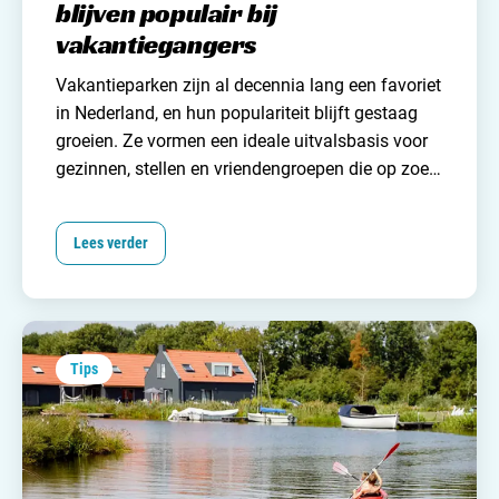
blijven populair bij
vakantiegangers
Vakantieparken zijn al decennia lang een favoriet
in
Nederland
, en hun populariteit blijft gestaag
groeien. Ze vormen een ideale uitvalsbasis voor
gezinnen, stellen en vriendengroepen die op zoek
zijn naar een ontspannen vakantie zonder al te
veel gedoe. Maar wat maakt deze vakantieparken
Lees verder
zo aantrekkelijk voor zoveel verschillende
mensen? En waarom blijven ze een geliefde
keuze ondanks de opkomst van exotische, verre
bestemmingen?
Tips