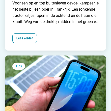
Voor een op en top buitenleven gevoel kampeer je
het beste bij een boer in Frankrijk. Een ronkende
tractor, eitjes rapen in de ochtend en de haan die
kraait. Weg van de drukte, midden in het groen en
iedere dag weer een ander (zorgeloos) avontuur.
Kamperen bij een boer in Frankrijk wordt steeds
Lees verder
populairder en daarom hebben wij van
Campingzoeker
15 franse boerderijcampings op
een rijtje gezet!
Tips