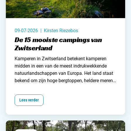
09-07-2026 | Kirsten Riezebos
De 15 mooiste campings van
Zwitserland
Kamperen in Zwitserland betekent kamperen
midden in een van de meest indrukwekkende
natuurlandschappen van Europa. Het land staat
bekend om zijn hoge bergtoppen, heldere meren
en groene valleien. Dit maakt het land een
geweldige plek om te kamperen! Of je nu kiest
Lees verder
voor een camping aan een meer, in een bergdal
of op een zonnige alpenweide, overal word je
omringd door spectaculaire uitzichten.