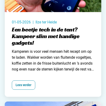
01-05-2026 | Ilze ter Heide
Een beetje tech in de tent?
Kampeer slim met handige
gadgets!
Kamperen is voor veel mensen hét recept om op
te laden. Wakker worden van fluitende vogeltjes,
koffie zetten in de frisse buitenlucht en ’s avonds
nog even naar de sterren kijken terwijl de rest van
de camping langzaam stil wordt. Heerlijk. Maar
hoe idyllisch dit ook klinkt, de wereld is technisch
Lees verder
gezien nogal vooruitgegaan. Dingen zijn
makkelijker geworden. Denk aan Google maps,
waarmee je in no-time de juiste en snelste weg
naar de camping vindt, zonder gegoochel met