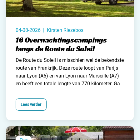
Nederland
België
04-08-2026 | Kirsten Riezebos
Luxemburg
16 Overnachtingscampings
Frankrijk
langs de Route du Soleil
De Route du Soleil is misschien wel de bekendste
Zwitserland
route van
Frankrijk
. Deze route loopt van Parijs
naar Lyon (A6) en van Lyon naar Marseille (A7)
en heeft een totale lengte van 770 kilometer. Ga
Nieuws / blog
jij dit jaar richting het zuiden van Frankrijk, dan is
de kans dus groot dat je gebruik moet maken van
Lees verder
Over Campingzoeker
deze route.
Om een beetje uitgerust aan te
komen op de plaats van bestemming is het
Veel gestelde vragen
verstandig om ergens halverwege een pauze in te
Meld mijn camping aan
lassen. Veel kampeerders kiezen ervoor op dit te
Samenwerken / adverteren
doen op een overnachtingscamping aan de route
Tips