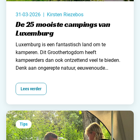
31-03-2026 | Kirsten Riezebos
De 25 mooiste campings van
Luxemburg
Luxemburg
is een fantastisch land om te
kamperen. Dit Groothertogdom heeft
kampeerders dan ook ontzettend veel te bieden.
Denk aan ongerepte natuur, eeuwenoude
kastelen, pittoreske dorpjes, lekker eten en
natuurlijk veel mooie campings! En door de korte
Lees verder
reistafstand vanaf
Nederland
is Luxemburg ook
zeer geschikt voor een korte
kampeervakantie. Eenmaal in Luxemburg reis je
in anderhalf uur van het noorden naar het zuiden.
Zo kun je veel van Luxemburg zien in relatief
Tips
weinig tijd.