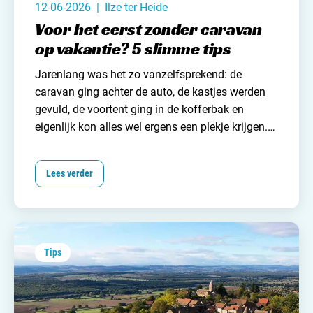
12-06-2026 | Ilze ter Heide
Voor het eerst zonder caravan
op vakantie? 5 slimme tips
Jarenlang was het zo vanzelfsprekend: de
caravan
ging achter de auto, de kastjes werden
gevuld,
de voortent
ging in de kofferbak en
eigenlijk kon alles wel ergens een plekje krijgen.
Extra trui? Mee. Reservehanddoek? Ook mee.
Nog een
spelletje
? Past vast nog wel. Ergens. In
Lees verder
een hoekje. Of een gaatje. Maar wat als je voor
het eerst zonder caravan op vakantie gaat?
Tips