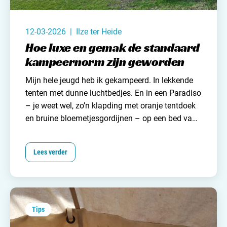
12-03-2026 | Ilze ter Heide
Hoe luxe en gemak de standaard
kampeernorm zijn geworden
Mijn hele jeugd heb ik gekampeerd. In lekkende
tenten met dunne luchtbedjes. En in een Paradiso
– je weet wel, zo’n klapding met oranje tentdoek
en bruine bloemetjesgordijnen – op een bed van
kussens waar je de houten kastjes dwars
doorheen voelde. Pas jaren later kochten mijn
Lees verder
ouders een eerste caravannetje. Met soortgelijke
dunne kussens en net zulke harde, houten kastjes
trouwens. Denk ik eraan terug? Dan vult mijn hart
zich met warmte. Want die ongemakkelijke
kampeermiddelen en krakkemikkige bedden
Tips
boeiden niemand. In die vakanties ging het om