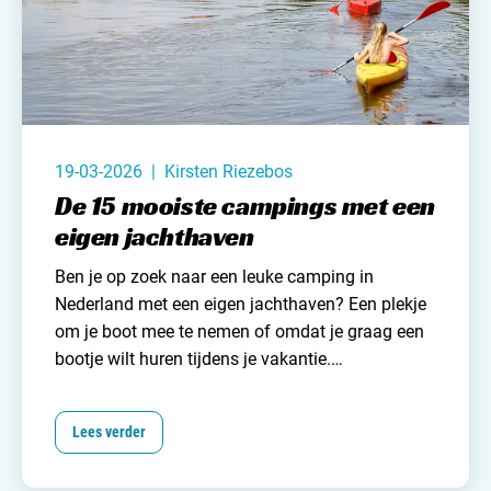
19-03-2026 | Kirsten Riezebos
De 15 mooiste campings met een
eigen jachthaven
Ben je op zoek naar een leuke camping in
Nederland met een eigen jachthaven? Een plekje
om je boot mee te nemen of omdat je graag een
bootje wilt huren tijdens je vakantie.
Campingzoeker
heeft 15 mooie campings voor je
gevonden met ligplaats voor je boot en/of
Lees verder
bootverhuur. Ervaar de vrijheid van het varen op
de Nederlandse wateren en het comfort van de