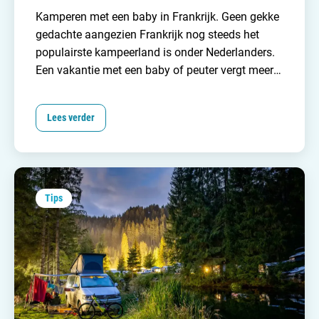
Kamperen met een baby in Frankrijk. Geen gekke
gedachte aangezien
Frankrijk
nog steeds het
populairste kampeerland is onder Nederlanders.
Een vakantie met een baby of peuter vergt meer
organisatie en vooral meer bagage. En wat is nu
een geschikte babycamping? In ieder geval eentje
Lees verder
met goede faciliteiten en voorzieningen voor je
kleintje. Zoals je van
Campingzoeker
gewend
bent maken wij je zoekopdracht graag wat
eenvoudiger. Lees hieronder welke 20 camping
wij aanraden voor een kampeervakantie met een
Tips
baby.