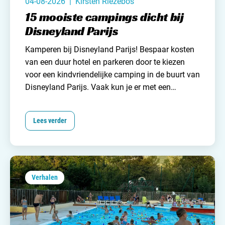
04-08-2026 | Kirsten Riezebos
15 mooiste campings dicht bij
Disneyland Parijs
Kamperen bij Disneyland Parijs! Bespaar kosten
van een duur hotel en parkeren door te kiezen
voor een
kindvriendelijke camping
in de buurt van
Disneyland Parijs. Vaak kun je er met een
shuttlebus of openbaar vervoer naar toe. Veel
campings zijn ook het hele jaar door geopend.
Lees verder
Wij van
Campingzoeker
zetten de 15 mooiste
camping die écht dichtbij Disneyland liggen voor
je op een rijtje.
Verhalen