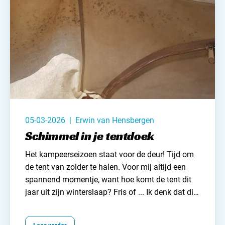
eenvoud. Buiten zijn en samen zijn. Maar tijden
veranderen: luxe en gemak zijn nu de norm.
05-03-2026 | Erwin van Hensbergen
Schimmel in je tentdoek
Het kampeerseizoen staat voor de deur! Tijd om
de tent van zolder te halen. Voor mij altijd een
spannend momentje, want hoe komt de tent dit
jaar uit zijn winterslaap? Fris of ... Ik denk dat dit
voor veel (tent) kampeerders herkenbaar is. Zeker
wanneer je al eens eerder schimmel in je tent