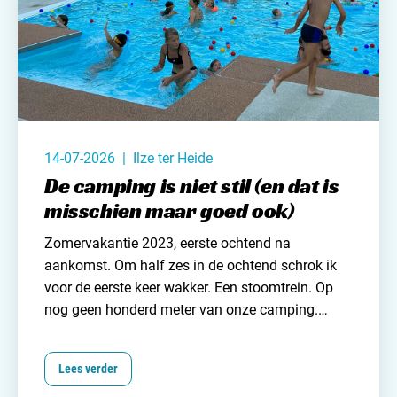
14-07-2026 | Ilze ter Heide
De camping is niet stil (en dat is
misschien maar goed ook)
Zomervakantie 2023, eerste ochtend na
aankomst. Om half zes in de ochtend schrok ik
voor de eerste keer wakker. Een stoomtrein. Op
nog geen honderd meter van onze camping.
Misschien niet eens vijftig. Ik draaide me even
om en dutte weer in. Om vervolgens een half uur
Lees verder
later wéér wakker te worden. Zelfs die tweede