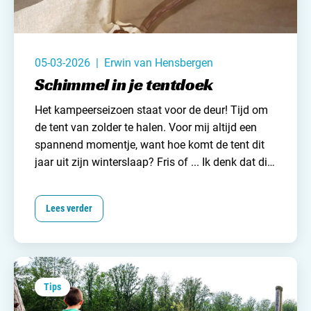
05-03-2026 | Erwin van Hensbergen
Schimmel in je tentdoek
Het kampeerseizoen staat voor de deur! Tijd om
de tent van zolder te halen. Voor mij altijd een
spannend momentje, want hoe komt de tent dit
jaar uit zijn winterslaap? Fris of ... Ik denk dat dit
voor veel (tent) kampeerders herkenbaar is. Zeker
wanneer je al eens eerder schimmel in je tent
Lees verder
hebt gehad. Gelukkig is er (in veel gevallen) geen
reden tot paniek. Schimmel is namelijk in veel
gevallen goed schoon te maken, mits je er op tijd
bij bent. Hoe je dit het beste aanpakt lees je hier.
Tips