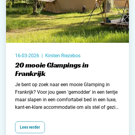
16-03-2026 | Kirsten Riezebos
20 mooie Glampings in
Frankrijk
Je bent op zoek naar een mooie Glamping in
Frankrijk? Voor jou geen 'gemodder' in een tentje
maar slapen in een comfortabel bed in een luxe,
kant-en-klare accommodatie om als stel of gezin
in te verblijven. Naast comfort biedt een
Glamping ook veel gemak. Na je lange reis naar
Lees verder
Frankrijk staat bij aankomst alles voor je klaar.