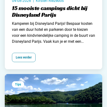
04-08-2026 | Kirsten Riezebos
15 mooiste campings dicht bij
Disneyland Parijs
Kamperen bij Disneyland Parijs! Bespaar kosten
van een duur hotel en parkeren door te kiezen
voor een
kindvriendelijke camping
in de buurt van
Disneyland Parijs. Vaak kun je er met een
shuttlebus of openbaar vervoer naar toe. Veel
campings zijn ook het hele jaar door geopend.
Lees verder
Wij van
Campingzoeker
zetten de 15 mooiste
camping die écht dichtbij Disneyland liggen voor
je op een rijtje.
Tips