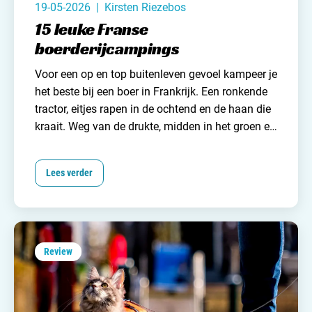
19-05-2026 | Kirsten Riezebos
15 leuke Franse
boerderijcampings
Voor een op en top buitenleven gevoel kampeer je
het beste bij een boer in Frankrijk. Een ronkende
tractor, eitjes rapen in de ochtend en de haan die
kraait. Weg van de drukte, midden in het groen en
iedere dag weer een ander (zorgeloos) avontuur.
Kamperen bij een boer in Frankrijk wordt steeds
Lees verder
populairder en daarom hebben wij van
Campingzoeker
15 franse boerderijcampings op
een rijtje gezet!
Review