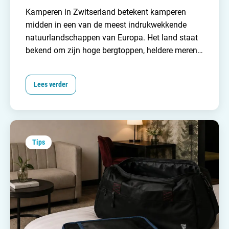
Kamperen in Zwitserland betekent kamperen
midden in een van de meest indrukwekkende
natuurlandschappen van Europa. Het land staat
bekend om zijn hoge bergtoppen, heldere meren
en groene valleien. Dit maakt het land een
geweldige plek om te kamperen! Of je nu kiest
Lees verder
voor een camping aan een meer, in een bergdal
of op een zonnige alpenweide, overal word je
omringd door spectaculaire uitzichten.
Tips