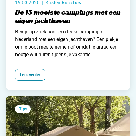
19-03-2026 | Kirsten Riezebos
De 15 mooiste campings met een
eigen jachthaven
Ben je op zoek naar een leuke camping in
Nederland met een eigen jachthaven? Een plekje
om je boot mee te nemen of omdat je graag een
bootje wilt huren tijdens je vakantie.
Campingzoeker
heeft 15 mooie campings voor je
gevonden met ligplaats voor je boot en/of
Lees verder
bootverhuur. Ervaar de vrijheid van het varen op
de Nederlandse wateren en het comfort van de
jachthavens met bijbehorende campings. Lees
hieronder snel verder!
Tips