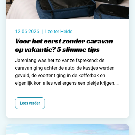
12-06-2026 | Ilze ter Heide
Voor het eerst zonder caravan
op vakantie? 5 slimme tips
Jarenlang was het zo vanzelfsprekend: de
caravan
ging achter de auto, de kastjes werden
gevuld,
de voortent
ging in de kofferbak en
eigenlijk kon alles wel ergens een plekje krijgen.
Extra trui? Mee. Reservehanddoek? Ook mee.
Nog een
spelletje
? Past vast nog wel. Ergens. In
Lees verder
een hoekje. Of een gaatje. Maar wat als je voor
het eerst zonder caravan op vakantie gaat?