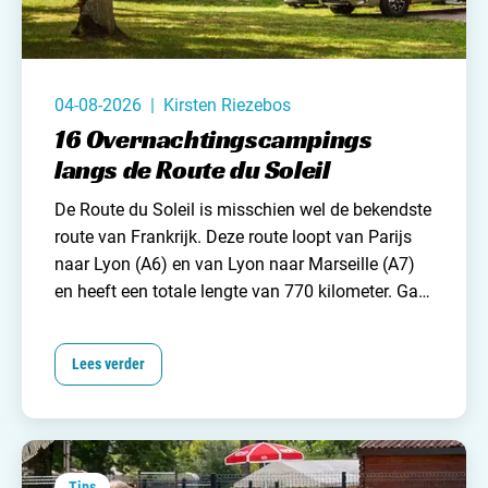
Nederland
België
04-08-2026 | Kirsten Riezebos
Luxemburg
16 Overnachtingscampings
Frankrijk
langs de Route du Soleil
De Route du Soleil is misschien wel de bekendste
Zwitserland
route van
Frankrijk
. Deze route loopt van Parijs
naar Lyon (A6) en van Lyon naar Marseille (A7)
en heeft een totale lengte van 770 kilometer. Ga
Nieuws / blog
jij dit jaar richting het zuiden van Frankrijk, dan is
de kans dus groot dat je gebruik moet maken van
Lees verder
Over Campingzoeker
deze route.
Om een beetje uitgerust aan te
komen op de plaats van bestemming is het
Veel gestelde vragen
verstandig om ergens halverwege een pauze in te
Meld mijn camping aan
lassen. Veel kampeerders kiezen ervoor op dit te
Samenwerken / adverteren
doen op een overnachtingscamping aan de route
Tips