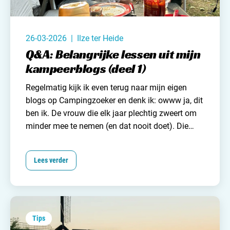
26-03-2026 | Ilze ter Heide
Q&A: Belangrijke lessen uit mijn
kampeerblogs (deel 1)
Regelmatig kijk ik even terug naar mijn eigen
blogs op
Campingzoeker
en denk ik: owww ja, dit
ben ik. De vrouw die elk jaar plechtig zweert om
minder mee te nemen (en dat nooit doet). Die
chaos in de caravan eerst vervloekt en daarna
omarmt. Die zegt dat comfort niet belangrijk is,
Lees verder
maar wél blij wordt van een lekker bed en weinig
gedoe. Na tien jaar kamperen heb ik – als ik dat
zelf mag zeggen – best wat kampeerwijsheden
verzameld. Tijd voor een Q&A. Nou ja, niet een
echte want niemand heeft me geïnterviewd, maar
Tips
ik ging zeg maar lekker met mezelf in gesprek.