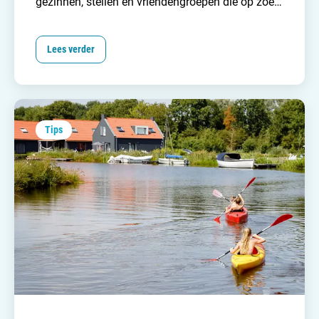
gezinnen, stellen en vriendengroepen die op zoek
zijn naar een ontspannen vakantie zonder al te
veel gedoe. Maar wat maakt deze vakantieparken
Lees verder
zo aantrekkelijk voor zoveel verschillende
mensen? En waarom blijven ze een geliefde
keuze ondanks de opkomst van exotische, verre
bestemmingen?
Tips