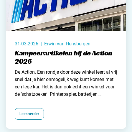
31-03-2026 | Erwin van Hensbergen
Kampeerartikelen bij de Action
2026
De Action. Een rondje door deze winkel leert al vrij
snel dat je hier onmogelijk weg kunt komen met
een lege kar. Het is dan ook écht een winkel voor
de 'schatzoeker'. Printerpapier, batterijen,
fotolijsten, deodorant, kantjesknippers,
Kerstversiering, schroeven, speelgoed en nog heel
Lees verder
veel meer!
Budgetketen de Action heeft voor een
ieder wat wils. Dus ook voor het leven op de
camping! En daarom hebben wij - speciaal voor