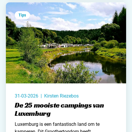
jou - een lijstje samengesteld met de leukste
kampeerspullen bij de Action.
Tips
31-03-2026 | Kirsten Riezebos
De 25 mooiste campings van
Luxemburg
Luxemburg
is een fantastisch land om te
kamperen. Dit Groothertogdom heeft