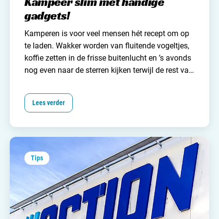
Kampeer slim met handige
gadgets!
Kamperen is voor veel mensen hét recept om op
te laden. Wakker worden van fluitende vogeltjes,
koffie zetten in de frisse buitenlucht en ’s avonds
nog even naar de sterren kijken terwijl de rest van
de camping langzaam stil wordt. Heerlijk. Maar
hoe idyllisch dit ook klinkt, de wereld is technisch
Lees verder
gezien nogal vooruitgegaan. Dingen zijn
makkelijker geworden. Denk aan Google maps,
waarmee je in no-time de juiste en snelste weg
naar de camping vindt, zonder gegoochel met
een onmogelijk grote landkaart op schoot. En een
Tips
klein beetje technische hulp kan ook het
kampeerleven nét even wat makkelijker maken.