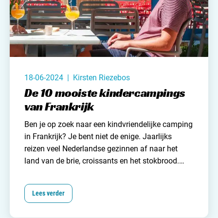
18-06-2024 | Kirsten Riezebos
De 10 mooiste kindercampings
van Frankrijk
Ben je op zoek naar een kindvriendelijke
camping
in Frankrijk
? Je bent niet de enige. Jaarlijks
reizen veel Nederlandse gezinnen af naar het
land van de brie, croissants en het stokbrood.
Omdat Frankrijk zo groot is en er enorm veel
campings zijn, kan het vinden van een geschikte
Lees verder
kindercamping best een hele opgave zijn. Om jou
hierin te helpen hebben wij een lijstje voor je