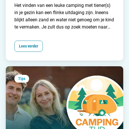
Het vinden van een leuke camping met tiener(s)
in je gezin kan een flinke uitdaging zijn. Ineens
blijkt alleen zand en water niet genoeg om je kind
te vermaken. Je zult dus op zoek moeten naar
een camping waar ze leeftijdsgenootjes
ontmoeten en waar veel te beleven valt. Want
Lees verder
z
eker voor tieners geldt; als zij het naar hun zin
hebben dan heb jij ook je welverdiende en
ontspanning op vakantie. Om je te helpen in je
zoektocht naar een leuke tienercamping hebben
wij de
15 leukste en mooiste campings voor
Tips
tieners van
Nederland
voor je op een rijtje gezet.