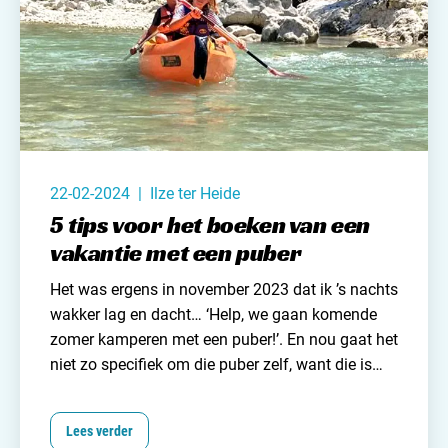
22-02-2024 | Ilze ter Heide
5 tips voor het boeken van een
vakantie met een puber
Het was ergens in november 2023 dat ik ’s nachts
wakker lag en dacht… ‘Help, we gaan komende
zomer kamperen met een puber!’. En nou gaat het
niet zo specifiek om die puber zelf, want die is
over het algemeen best te pruimen, maar wel om
veranderende vakantiewensen. Want een riviertje
Lees verder
om dammetjes te bouwen is hartstikke leuk voor