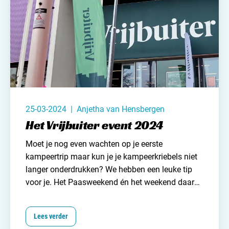
verwachten wanneer je een product van Redwood
in huis haalt? Tijd om dit merk eens even in het
zonnetje te zetten!
bekijk alles van Redwood
25-03-2024 | Anjetha van Hensbergen
Het Vrijbuiter event 2024
Moet je nog even wachten op je eerste
kampeertrip maar kun je je kampeerkriebels niet
langer onderdrukken? We hebben een leuke tip
voor je. Het Paasweekend én het weekend daarna
organiseert
kampeer- en outdoorwinkel de
Vrijbuiter
het Vrijbuiter event. De start van jou
Lees verder
kampeerseizoen. Ben jij nog op zoek naar nieuwe