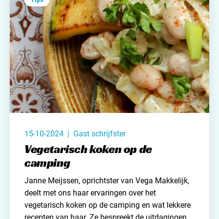
Contact opnemen
samenwerking met Hip in het wild ook nog
een
leuke winactie
voor je.
15-10-2024 | Gast schrijfster
Vegetarisch koken op de
camping
Janne Meijssen, oprichtster van
Vega Makkelijk
,
deelt met ons haar ervaringen over het
vegetarisch koken op de camping en wat lekkere
recepten van haar. Ze bespreekt de uitdagingen