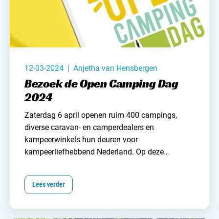
leuke winactie zodat jij kans maakt op deze
prachtige boeken.
12-03-2024 | Anjetha van Hensbergen
Bezoek de Open Camping Dag
2024
Zaterdag 6 april openen ruim 400 campings,
diverse caravan- en camperdealers en
kampeerwinkels
hun deuren voor
kampeerliefhebbend Nederland
. Op deze
voorjaarsdag vindt de derde editie van de
Nationale Camping dag plaats. Een intitiatief van
Lees verder
kampeerplatform
I Love Kamperen
. Ben jij nog op
zoek naar een seizoenplaats of een leuke
camping voor de zomervakantie? Of misschien