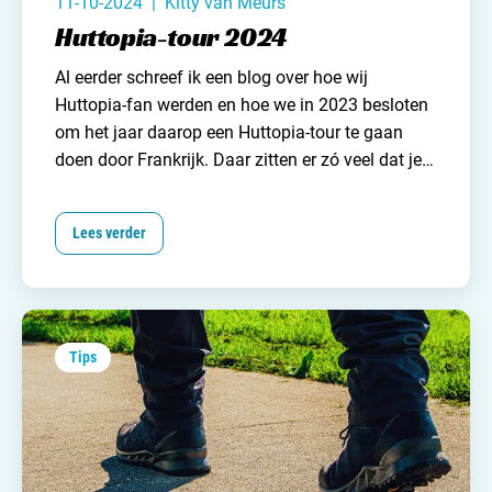
11-10-2024 | Kitty van Meurs
Huttopia-tour 2024
Al eerder schreef ik een blog over
hoe wij
Huttopia-fan werden
en hoe we in 2023 besloten
om het jaar daarop een Huttopia-tour te gaan
doen door
Frankrijk
. Daar zitten er zó veel dat je
allicht een mooi rondje kunt rijden.
We hadden
voor vijf campings zo’n kleine drie weken
Lees verder
uitgetrokken en waren enorm benieuwd naar de
verschillen. En geloof me: die zijn er, dat weten
we inmiddels!!
Tips