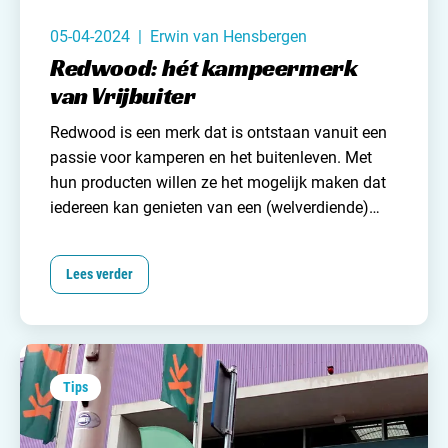
05-04-2024 | Erwin van Hensbergen
Redwood: hét kampeermerk
van Vrijbuiter
Redwood is een merk dat is ontstaan vanuit een
passie voor kamperen en het buitenleven. Met
hun producten willen ze het mogelijk maken dat
iedereen kan genieten van een (welverdiende)
kampeervakantie. Het merk is de laatste jaren
flink uitgedijd en je kunt het zo gek niet verzinnen
Lees verder
of ze hebben het. Slaapmatten, bolderkarren,
haringen, tenten, kleding, kampeermeubels,
slaapzakken en zo kan ik nog wel even
doorgaan. De kans is dan ook vrij groot dat ook
jij iets van Redwood in je kampeeruitrusting terug
Tips
kunt vinden. Maar wat maakt dit merk zo
populair? Waar staan ze voor en wat kun je