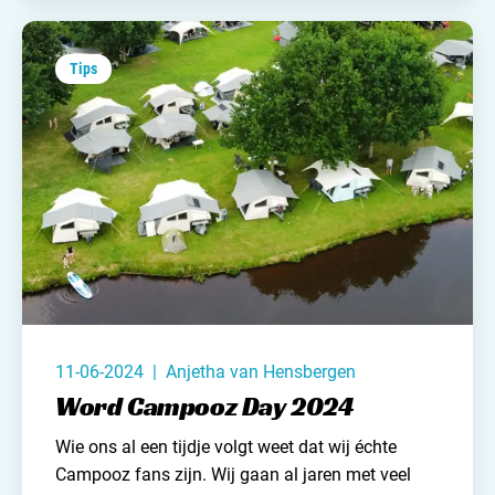
samengesteld met daarin de - volgens ons - 10
mooiste kindercampings van Frankrijk. Ik hoop
dat je er veel aan hebt!
Tips
11-06-2024 | Anjetha van Hensbergen
Word Campooz Day 2024
Wie ons al een tijdje volgt weet dat wij échte
Campooz fans zijn. Wij gaan al jaren met veel