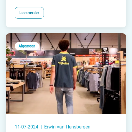
apart te verzekeren. Een ongeluk, schade of
diefstal kan iedereen overkomen. Daarnaast kun
Lees verder
je ook je inboedel, voortent en zelfs je mover
verzekeren. Wij leggen je uit waarom het
verstandig is een caravanverzekering af te sluiten
en waar je op moet letten wanneer je dit doet.
Algemeen
11-07-2024 | Erwin van Hensbergen