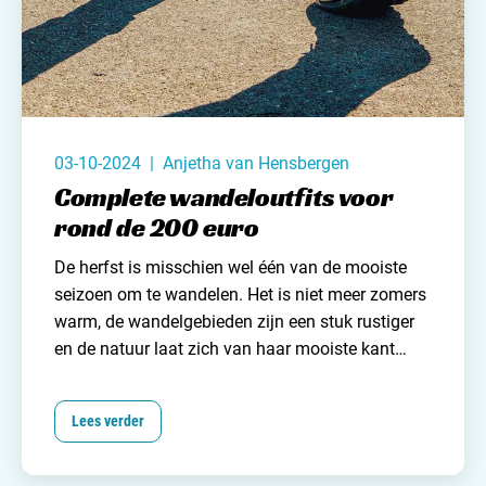
03-10-2024 | Anjetha van Hensbergen
Complete wandeloutfits voor
rond de 200 euro
De herfst is misschien wel één van de mooiste
seizoen om
te wandelen
. Het is niet meer zomers
warm, de wandelgebieden zijn een stuk rustiger
en de natuur laat zich van haar mooiste kant
zien. Niets zou je tegen moeten houden. Zelfs het
weer niet, dat in het najaar toch best wisselvallig
Lees verder
kan zijn. Hier kun je je namelijk op kleden.
Goede
wandelkleding is (zeker deze tijd van het jaar) erg
belangrijk en dus hebben wij
onze vrienden van