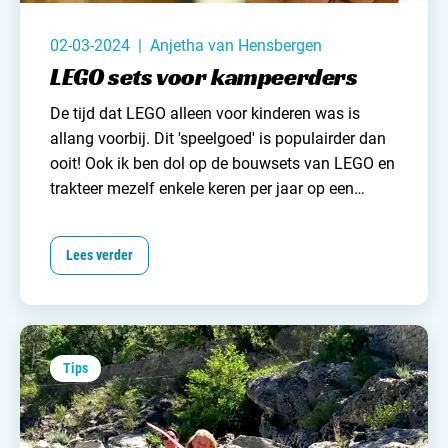
02-03-2024 | Anjetha van Hensbergen
LEGO sets voor kampeerders
De tijd dat LEGO alleen voor kinderen was is
allang voorbij. Dit 'speelgoed' is populairder dan
ooit! Ook ik ben dol op de bouwsets van LEGO en
trakteer mezelf enkele keren per jaar op een
nieuwe set. Zoekend naar mijn volgende
aankoop kwam ik een prachtige klassieke
Lees verder
Volkswagen T1 camper tegen. Nadat ik deze in
mijn favorieten had gezet kwam ik er achter dat
er nog veel meer
kampeer- en camping
gerelateerde bouwsets bestaan. Ben jij benieuwd
welke kampeer sets er allemaal te koop zijn?
Tips
Speciaal voor jou heb ik de leukste
LEGO sets
voor kampeerders op een rijtje gezet.