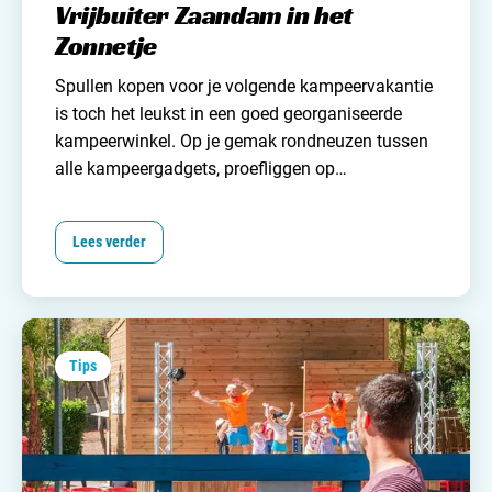
Vrijbuiter Zaandam in het
Zonnetje
Spullen kopen voor je volgende kampeervakantie
is
toch het leukst in een
goed georganiseerde
kampeerwinkel
. Op je gemak rondneuzen tussen
alle kampeergadgets, proefliggen op
verschillende
slaapmatjes
,
inspiratie opdoen voor
de inrichting van je kampeermiddel en producten
Lees verder
met elkaar vergelijken. Een heerlijk onderdeel van
de voorpret als je het mij vraagt!
Vrijbuiter
Zaandam is een kampeerwinkel waar je als
kampeerliefhebber je hart kunt ophalen! Met
meer dan 7000 vierkante meter vloeroppervlak
Tips
vind je hier alles voor je volgende
kampeeravontuur.