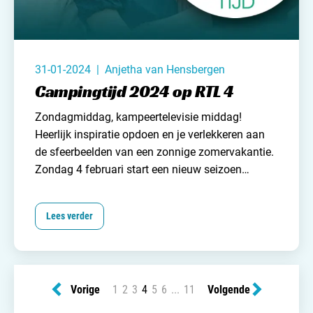
31-01-2024 | Anjetha van Hensbergen
Campingtijd 2024 op RTL 4
Zondagmiddag, kampeertelevisie middag!
Heerlijk inspiratie opdoen en je verlekkeren aan
de sfeerbeelden van een zonnige zomervakantie.
Zondag 4 februari start een nieuw seizoen
Campingtijd op RTL4
. Welke bestemmingen
bezoeken ze dit seizoen en wat kan je nog meer
Lees verder
verwachten? We lichten alvast een tipje van de
sluier van de kampeeravonturen van Koert-Jan en
Saskia op.
Vorige
1
2
3
4
5
6
...
11
Volgende