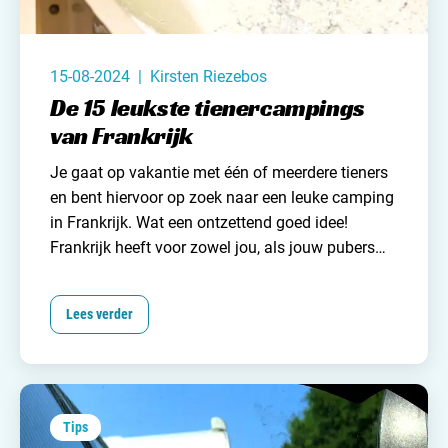
15-08-2024 | Kirsten Riezebos
De 15 leukste tienercampings
van Frankrijk
Je gaat op vakantie met één of meerdere tieners
en bent hiervoor op zoek naar een leuke camping
in Frankrijk. Wat een ontzettend goed idee!
Frankrijk heeft voor zowel jou, als jouw pubers
ontzettend veel te bieden. Zo is de kans op mooi
weer erg groot, is de natuur schitterend, het eten
Lees verder
lekker, valt er veel te ontdekken en ... en zijn er
heel veel mooie tienercampings in Frankrijk ...
Tips