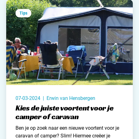
overweeg je de aankoop van een (nieuwe)
caravan of camper? Trek er dan lekker op uit op
Tips
deze dag. Want naast dat er veel valt te zien, valt
er tijdens de Open Camping Dag ook veel te
winnen!
07-03-2024 | Erwin van Hensbergen
Kies de juiste voortent voor je
camper of caravan
Ben je op zoek naar een nieuwe voortent voor je
caravan of camper? Slim! Hiermee creëer je