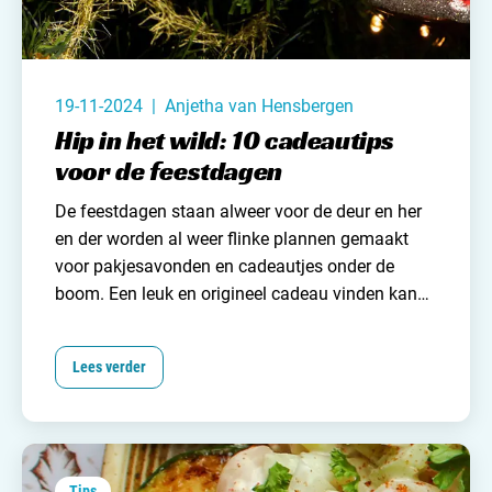
Nederland
België
19-11-2024 | Anjetha van Hensbergen
Luxemburg
Hip in het wild: 10 cadeautips
Frankrijk
voor de feestdagen
De feestdagen staan alweer voor de deur en her
Zwitserland
en der worden al weer flinke plannen gemaakt
voor pakjesavonden en cadeautjes onder de
boom. Een leuk en origineel cadeau vinden kan
Nieuws / blog
best lastig zijn. Onlangs stuitte ik op Instagram
op het account van Hip in het wild. Een webshop
Lees verder
Over Campingzoeker
met leuke en originele producten waar het hart
van kampeerliefhebbers zeker sneller van gaat
Veel gestelde vragen
kloppen. Ik heb een aantal leuke producten voor
Meld mijn camping aan
je op een rijtje zet waarmee je een ander zeker blij
Samenwerken / adverteren
mee gaat maken. Daarnaast hebben we in
Tips