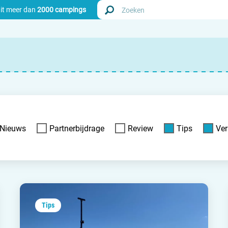
uit meer dan
2000 campings
Zoek
Nederl
Begië
Nieuws
Partnerbijdrage
Review
Tips
Ver
Luxem
Frankri
Zwitse
Tips
info