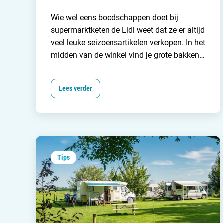
Wie wel eens boodschappen doet bij
supermarktketen de Lidl weet dat ze er altijd
veel leuke seizoensartikelen verkopen. In het
midden van de winkel vind je grote bakken
met daarin een divers aanbod aan non-food
producten. En zoals je van de Lidl gewend
Lees verder
bent, hangt er altijd een heel gunstig
prijskaartje aan.
Gereedschap, pannen,
kleding, speelgoed en zelfs outdoor- en
kampeerspullen. Juist! Net als bij
de
Action
en
de Xenos
kun je ook bij de Lidl
leuke kampeerartikelen kopen.
Tips