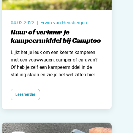
04-02-2022 | Erwin van Hensbergen
Huur of verhuur je
kampeermiddel bij Camptoo
Lijkt het je leuk om een keer te kamperen
met een
vouwwagen, camper of caravan
?
Of heb je zelf een kampeermiddel in de
stalling staan en zie je het wel zitten hier
geld mee te verdienen?
Neem dan eens een
kijkje op de website van Camptoo. Camptoo
Lees verder
is een online platform waar je op een
laagdrempelige manier een kampeermiddel
direct van de eigenaar kunt huren.