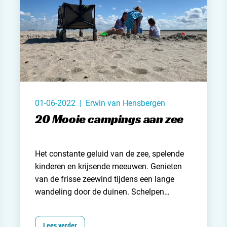
Nederl
België
Luxem
Frankri
01-06-2022 | Erwin van Hensbergen
Zwitse
20 Mooie campings aan zee
Het constante geluid van de zee, spelende
Nieu
kinderen en krijsende meeuwen. Genieten
van de frisse zeewind tijdens een lange
Over C
wandeling door de duinen. Schelpen
zoeken, zwemmen of lekker bruinbakken op
Veel ge
een kleedje in het warme zand. De kust is
Lees verder