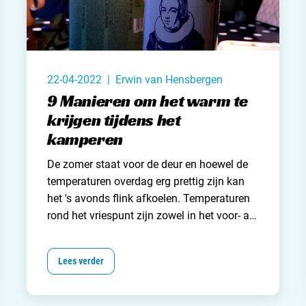
22-04-2022 | Erwin van Hensbergen
9 Manieren om het warm te
krijgen tijdens het
kamperen
De zomer staat voor de deur en hoewel de
temperaturen overdag erg prettig zijn kan
het 's avonds flink afkoelen. Temperaturen
rond het vriespunt zijn zowel in het voor- als
het najaar geen zeldzaamheid. Wanneer je
je hier niet goed op hebt voorbereid kan de
Lees verder
kou je kampeervakantie aardig vergallen.
Het is namelijk niet leuk om te vernikkelen
op de camping.