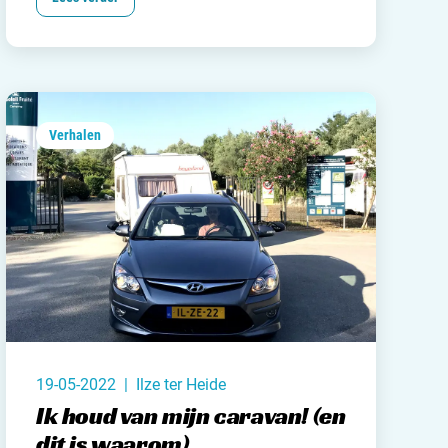
waar je in teams tegen elkaar strijd en
jn camping aan
tactiek een belangrijk rol speelt.
Ik was hier
rken / adverteren
zo enthousiast over dat ik je er graag mee
wil laten kennismaken.
t opnemen
Verhalen
19-05-2022 | Ilze ter Heide
Ik houd van mijn caravan! (en
dit is waarom)