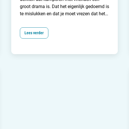
groot drama is. Dat het eigenlijk gedoemd is
te mislukken en dat je moet vrezen dat het
eindigt in het verbouwen van elkaars
(voor)tent. Nou lees je op internet natuurlijk
Lees verder
ook de wildste verhalen over hoe een
vakantie met een ander stel totaal uit de
hand kan lopen. Mijn ervaring? Kamperen
met vrienden is vooral heel erg leuk! Even
samen een ‘bakkie doen’, een glaasje wijn
drinken in het avondzonnetje naast de
spelende kinderen op het strand of heerlijk
uit eten met het complete zootje
ongeregeld. I love it!