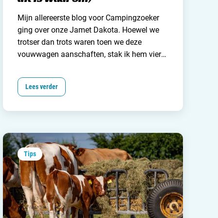
Mijn allereerste blog voor Campingzoeker
ging
over onze Jamet Dakota
. Hoewel we
trotser dan trots waren toen we deze
vouwwagen aanschaften, stak ik hem vier
jaar later liever in de fik. Waarom? Nou, het
opzetten van het hele zaakje kostte ons al
Lees verder
minstens een halve dag en het uitpakken
van kleding, handdoeken, keukengerei en
zwemspullen vervolgens nóg een halve dag.
Tips