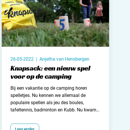
and
burg
jk
26-05-2022 | Anjetha van Hensbergen
rland
Knapsack: een nieuw spel
voor op de camping
Bij een vakantie op de
camping horen
ws / blog
spelletjes
. Nu kennen we allemaal de
populaire spellen als jeu des boules,
ampingzoeker
tafeltennis, badminton en Kubb. Nu kwam
ik onlangs een nieuw campingspel tegen
stelde vragen
genaamd
Knapsack. Een gezelschapsspel
Lees verder