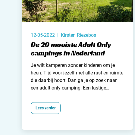
12-05-2022 | Kirsten Riezebos
De 20 mooiste Adult Only
campings in Nederland
Je wilt kamperen zonder kinderen om je
heen. Tijd voor jezelf met alle rust en ruimte
die daarbij hoort. Dan ga je op zoek naar
een adult only camping. Een lastige
opgave? Nee hoor in Nederland zijn er
steeds meer kind vrije campings te vinden.
Lees verder
En om het je extra makkelijk te maken
hebben wij een mooie top 20 aan adult only
campings in Nederland
voor je
samengesteld.