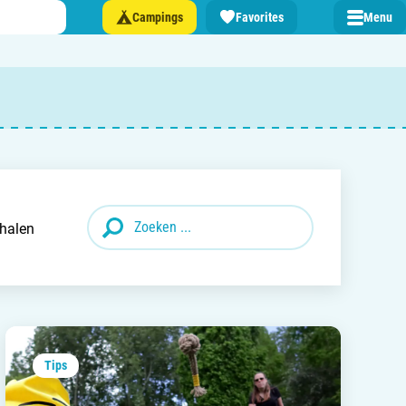
Campings
Favorites
Menu
 een camping in ...
and
halen
burg
jk
rland
Tips
rmatie over …