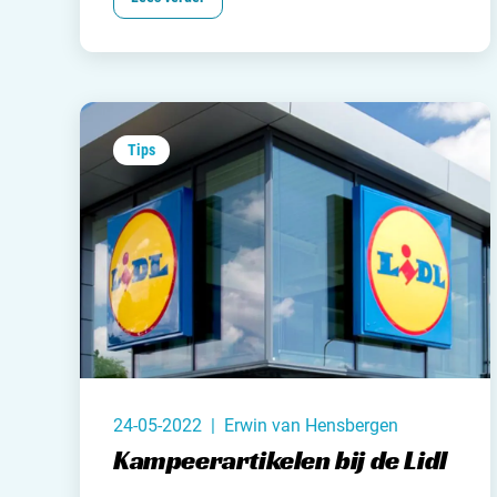
misschien een goed idee om dit artikel
aandachtig te lezen. Zo ga ook jij goed
voorbereid naar de camping.
Tips
24-05-2022 | Erwin van Hensbergen
Kampeerartikelen bij de Lidl