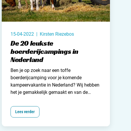
15-04-2022 | Kirsten Riezebos
De 20 leukste
boerderijcampings in
Nederland
Ben je op zoek naar een toffe
boerderijcamping voor je komende
kampeervakantie in Nederland
? Wij hebben
het je gemakkelijk gemaakt en van de
mooiste en meest bijzondere
boerencampings een top-20 samengesteld.
Lees verder
Een handig rijtje waardoor jij vast inspiratie
krijgt voor je komende kampeervakantie.