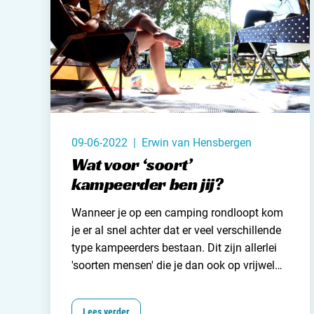
09-06-2022 | Erwin van Hensbergen
Wat voor ‘soort’
kampeerder ben jij?
Wanneer je op een camping rondloopt kom
je er al snel achter dat er veel verschillende
type kampeerders bestaan. Dit zijn allerlei
'soorten mensen' die je dan ook op vrijwel
iedere camping tegen het lijf loopt. Heb je
geen idee waar ik het over heb, dan is het
Lees verder