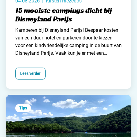
04-08-2026 | Kirsten Riezebos
15 mooiste campings dicht bij
Disneyland Parijs
Kamperen bij Disneyland Parijs! Bespaar kosten
van een duur hotel en parkeren door te kiezen
voor een
kindvriendelijke camping
in de buurt van
Disneyland Parijs. Vaak kun je er met een
shuttlebus of openbaar vervoer naar toe. Veel
campings zijn ook het hele jaar door geopend.
Lees verder
Wij van
Campingzoeker
zetten de 15 mooiste
camping die écht dichtbij Disneyland liggen voor
je op een rijtje.
Tips