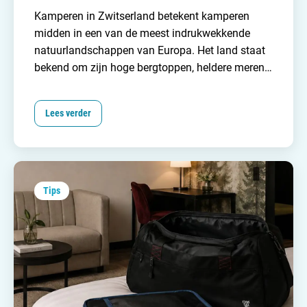
Kamperen in Zwitserland betekent kamperen
midden in een van de meest indrukwekkende
natuurlandschappen van Europa. Het land staat
bekend om zijn hoge bergtoppen, heldere meren
en groene valleien. Dit maakt het land een
geweldige plek om te kamperen! Of je nu kiest
Lees verder
voor een camping aan een meer, in een bergdal
of op een zonnige alpenweide, overal word je
omringd door spectaculaire uitzichten.
Tips