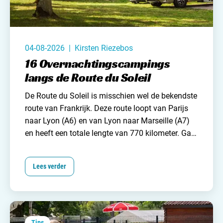
Nederland
België
04-08-2026 | Kirsten Riezebos
Luxemburg
16 Overnachtingscampings
Frankrijk
langs de Route du Soleil
De Route du Soleil is misschien wel de bekendste
Zwitserland
route van
Frankrijk
. Deze route loopt van Parijs
naar Lyon (A6) en van Lyon naar Marseille (A7)
en heeft een totale lengte van 770 kilometer. Ga
Nieuws / blog
jij dit jaar richting het zuiden van Frankrijk, dan is
de kans dus groot dat je gebruik moet maken van
Lees verder
Over Campingzoeker
deze route.
Om een beetje uitgerust aan te
komen op de plaats van bestemming is het
Veel gestelde vragen
verstandig om ergens halverwege een pauze in te
Meld mijn camping aan
lassen. Veel kampeerders kiezen ervoor op dit te
Samenwerken / adverteren
doen op een overnachtingscamping aan de route
Tips