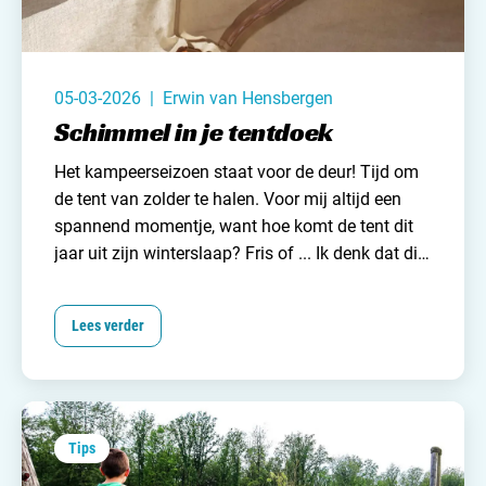
05-03-2026 | Erwin van Hensbergen
Schimmel in je tentdoek
Het kampeerseizoen staat voor de deur! Tijd om
de tent van zolder te halen. Voor mij altijd een
spannend momentje, want hoe komt de tent dit
jaar uit zijn winterslaap? Fris of ... Ik denk dat dit
voor veel (tent) kampeerders herkenbaar is. Zeker
wanneer je al eens eerder schimmel in je tent
Lees verder
hebt gehad. Gelukkig is er (in veel gevallen) geen
reden tot paniek. Schimmel is namelijk in veel
gevallen goed schoon te maken, mits je er op tijd
bij bent. Hoe je dit het beste aanpakt lees je hier.
Tips