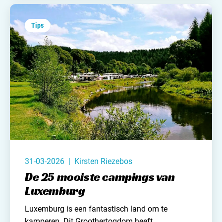
jou - een lijstje samengesteld met de leukste
kampeerspullen bij de Action.
Tips
31-03-2026 | Kirsten Riezebos
De 25 mooiste campings van
Luxemburg
Luxemburg
is een fantastisch land om te
kamperen. Dit Groothertogdom heeft