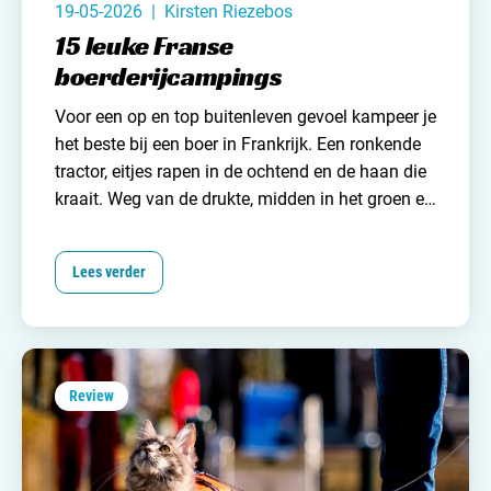
19-05-2026 | Kirsten Riezebos
15 leuke Franse
boerderijcampings
Voor een op en top buitenleven gevoel kampeer je
het beste bij een boer in Frankrijk. Een ronkende
tractor, eitjes rapen in de ochtend en de haan die
kraait. Weg van de drukte, midden in het groen en
iedere dag weer een ander (zorgeloos) avontuur.
Kamperen bij een boer in Frankrijk wordt steeds
Lees verder
populairder en daarom hebben wij van
Campingzoeker
15 franse boerderijcampings op
een rijtje gezet!
Review