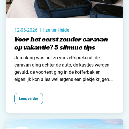
12-06-2026 | Ilze ter Heide
Voor het eerst zonder caravan
op vakantie? 5 slimme tips
Jarenlang was het zo vanzelfsprekend: de
caravan
ging achter de auto, de kastjes werden
gevuld,
de voortent
ging in de kofferbak en
eigenlijk kon alles wel ergens een plekje krijgen.
Extra trui? Mee. Reservehanddoek? Ook mee.
Nog een
spelletje
? Past vast nog wel. Ergens. In
Lees verder
een hoekje. Of een gaatje. Maar wat als je voor
het eerst zonder caravan op vakantie gaat?