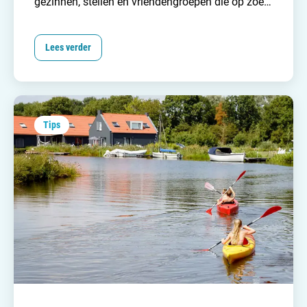
gezinnen, stellen en vriendengroepen die op zoek
zijn naar een ontspannen vakantie zonder al te
veel gedoe. Maar wat maakt deze vakantieparken
Lees verder
zo aantrekkelijk voor zoveel verschillende
mensen? En waarom blijven ze een geliefde
keuze ondanks de opkomst van exotische, verre
bestemmingen?
Tips