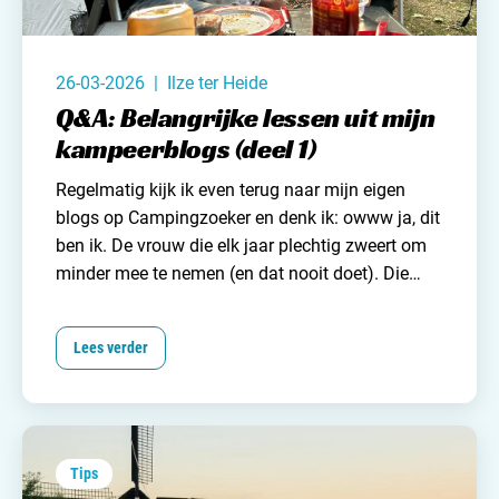
26-03-2026 | Ilze ter Heide
Q&A: Belangrijke lessen uit mijn
kampeerblogs (deel 1)
Regelmatig kijk ik even terug naar mijn eigen
blogs op
Campingzoeker
en denk ik: owww ja, dit
ben ik. De vrouw die elk jaar plechtig zweert om
minder mee te nemen (en dat nooit doet). Die
chaos in de caravan eerst vervloekt en daarna
omarmt. Die zegt dat comfort niet belangrijk is,
Lees verder
maar wél blij wordt van een lekker bed en weinig
gedoe. Na tien jaar kamperen heb ik – als ik dat
zelf mag zeggen – best wat kampeerwijsheden
verzameld. Tijd voor een Q&A. Nou ja, niet een
echte want niemand heeft me geïnterviewd, maar
Tips
ik ging zeg maar lekker met mezelf in gesprek.