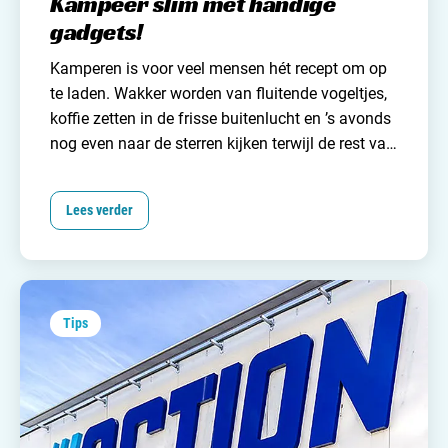
Kampeer slim met handige
gadgets!
Kamperen is voor veel mensen hét recept om op
te laden. Wakker worden van fluitende vogeltjes,
koffie zetten in de frisse buitenlucht en ’s avonds
nog even naar de sterren kijken terwijl de rest van
de camping langzaam stil wordt. Heerlijk. Maar
hoe idyllisch dit ook klinkt, de wereld is technisch
Lees verder
gezien nogal vooruitgegaan. Dingen zijn
makkelijker geworden. Denk aan Google maps,
waarmee je in no-time de juiste en snelste weg
naar de camping vindt, zonder gegoochel met
een onmogelijk grote landkaart op schoot. En een
Tips
klein beetje technische hulp kan ook het
kampeerleven nét even wat makkelijker maken.