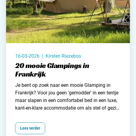
16-03-2026 | Kirsten Riezebos
20 mooie Glampings in
Frankrijk
Je bent op zoek naar een mooie Glamping in
Frankrijk? Voor jou geen 'gemodder' in een tentje
maar slapen in een comfortabel bed in een luxe,
kant-en-klare accommodatie om als stel of gezin
in te verblijven. Naast comfort biedt een
Glamping ook veel gemak. Na je lange reis naar
Lees verder
Frankrijk staat bij aankomst alles voor je klaar.