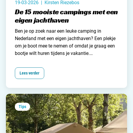
19-03-2026 | Kirsten Riezebos
De 15 mooiste campings met een
eigen jachthaven
Ben je op zoek naar een leuke camping in
Nederland met een eigen jachthaven? Een plekje
om je boot mee te nemen of omdat je graag een
bootje wilt huren tijdens je vakantie.
Campingzoeker
heeft 15 mooie campings voor je
gevonden met ligplaats voor je boot en/of
Lees verder
bootverhuur. Ervaar de vrijheid van het varen op
de Nederlandse wateren en het comfort van de
jachthavens met bijbehorende campings. Lees
hieronder snel verder!
Tips