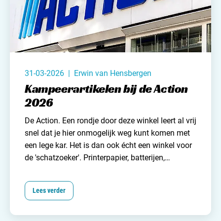
31-03-2026 | Erwin van Hensbergen
Kampeerartikelen bij de Action
2026
De Action. Een rondje door deze winkel leert al vrij
snel dat je hier onmogelijk weg kunt komen met
een lege kar. Het is dan ook écht een winkel voor
de 'schatzoeker'. Printerpapier, batterijen,
fotolijsten, deodorant, kantjesknippers,
Kerstversiering, schroeven, speelgoed en nog heel
Lees verder
veel meer!
Budgetketen de Action heeft voor een
ieder wat wils. Dus ook voor het leven op de
camping! En daarom hebben wij - speciaal voor