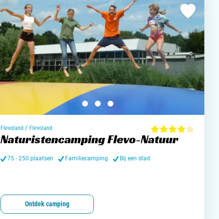
/
Flevoland
Flevoland
Naturistencamping Flevo-Natuur
75 - 250 plaatsen
Familiecamping
Bij een stad
Ontdek camping