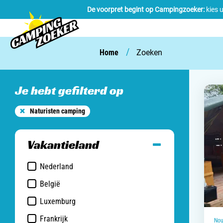
De voorpret begint op Campingzoeker:
kies 
/
Home
Zoeken
Je hebt gefilterd op
Naturisten camping
Vakantieland
Nederland
België
Luxemburg
Frankrijk
Nou