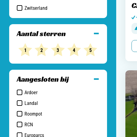
C
Zwitserland
Aantal sterren
1
2
3
4
5
Aangesloten bij
Ardoer
Landal
Roompot
RCN
Europarcs