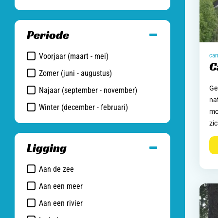
Periode
Voorjaar (maart - mei)
cam
C
Zomer (juni - augustus)
Ge
Najaar (september - november)
na
Winter (december - februari)
mo
zi
Ligging
Aan de zee
Aan een meer
Aan een rivier