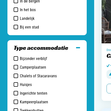
In de bergen
In het bos
Landelijk
Bij een stad
Type accommodatie
Dre
C
Bijzonder verblijf
Camperplaatsen
Chalets of Stacaravans
Huisjes
Ingerichte tenten
Kampeerplaatsen
Trekkershutten