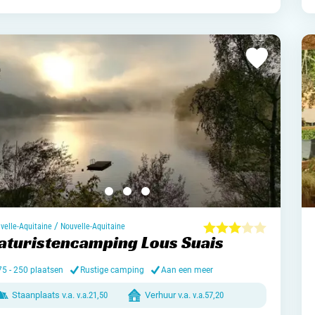
/
velle-Aquitaine
Nouvelle-Aquitaine
aturistencamping Lous Suais
75 - 250 plaatsen
Rustige camping
Aan een meer
Staanplaats v.a.
v.a.
21,50
Verhuur v.a.
v.a.
57,20