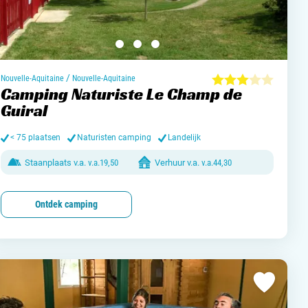
/
Nouvelle-Aquitaine
Nouvelle-Aquitaine
Camping Naturiste Le Champ de
Guiral
< 75 plaatsen
Naturisten camping
Landelijk
Staanplaats v.a.
v.a.
19,50
Verhuur v.a.
v.a.
44,30
Ontdek camping