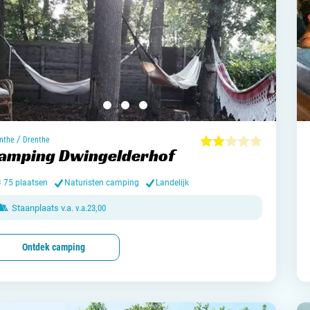
/
nthe
Drenthe
amping Dwingelderhof
< 75 plaatsen
Naturisten camping
Landelijk
Staanplaats v.a.
v.a.
23,00
Ontdek camping