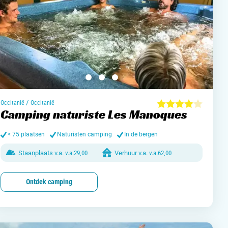
/
Occitanië
Occitanië
Camping naturiste Les Manoques
< 75 plaatsen
Naturisten camping
In de bergen
Staanplaats v.a.
v.a.
29,00
Verhuur v.a.
v.a.
62,00
Ontdek camping