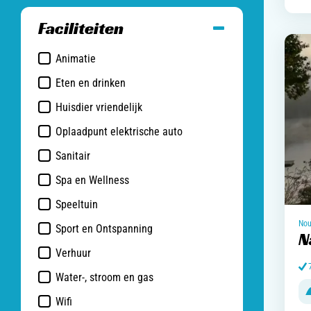
Faciliteiten
Animatie
Eten en drinken
Afhaal
Huisdier vriendelijk
Broodjes service
Oplaadpunt elektrische auto
Café / Bar / Terras
Sanitair
Campingwinkel(tje)
Babysanitair
Spa en Wellness
Restaurant
Familiedouches
Speeltuin
Snackbar
Kindersanitair
Buitenspeeltuin
Nou
Sport en Ontspanning
N
Mindervaliden sanitair
Indoor speeltuin
Biljart en/of Pooltafel
Verhuur
Privé sanitair
Bowling
BBQ's te huur
Water-, stroom en gas
Wasdrogers
Dierenweide
Boten te huur
Campinggas verkrijgbaar
Wifi