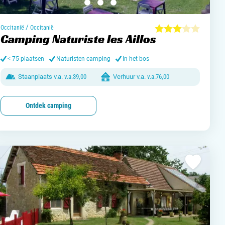
jn camping aan
rken / adverteren
/
Occitanië
Occitanië
Camping Naturiste les Aillos
t opnemen
< 75 plaatsen
Naturisten camping
In het bos
Staanplaats v.a.
v.a.
39,00
Verhuur v.a.
v.a.
76,00
Ontdek camping