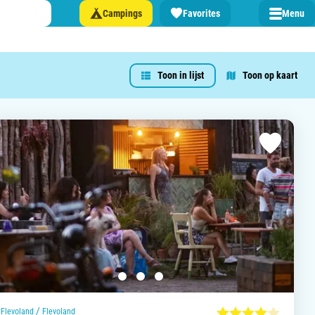
Campings
Favorites
Menu
Toon in lijst
Toon op kaart
 een camping in ...
and
burg
jk
rland
rmatie over …
/
Flevoland
Flevoland