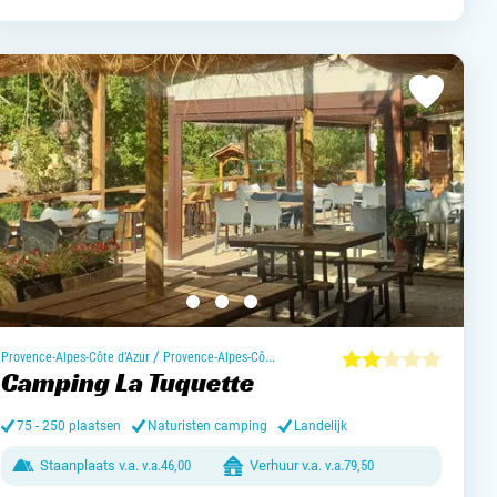
/
Provence-Alpes-Côte d’Azur
Provence-Alpes-Côte d’Azur
Camping La Tuquette
75 - 250 plaatsen
Naturisten camping
Landelijk
Staanplaats v.a.
v.a.
46,00
Verhuur v.a.
v.a.
79,50