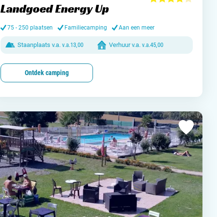
Landgoed Energy Up
and
75 - 250 plaatsen
Familiecamping
Aan een meer
Staanplaats v.a.
v.a.
13,00
Verhuur v.a.
v.a.
45,00
burg
Ontdek camping
jk
rland
ws / blog
ampingzoeker
stelde vragen