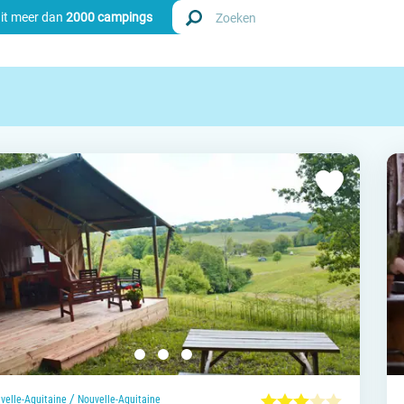
uit meer dan
2000 campings
Zoek
Nederl
Begië
Luxem
Frankri
Zwitse
info
/
velle-Aquitaine
Nouvelle-Aquitaine