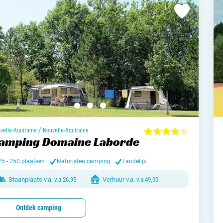
/
velle-Aquitaine
Nouvelle-Aquitaine
amping Domaine Laborde
75 - 250 plaatsen
Naturisten camping
Landelijk
Staanplaats v.a.
v.a.
26,95
Verhuur v.a.
v.a.
49,00
Ontdek camping