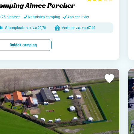
amping Aimee Porcher
Nederl
< 75 plaatsen
Naturisten camping
Aan een rivier
België
Staanplaats v.a.
v.a.
20,70
Verhuur v.a.
v.a.
67,40
Luxem
Ontdek camping
Frankri
Zwitse
Nieu
Over C
Veel ge